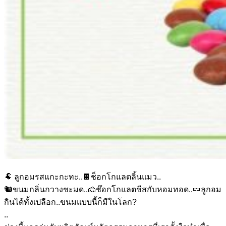
🐏
ลูกอมรสแกะกะทะ..
🍫
ช็อกโกแลตลิ้นแมว..
🐿
ขนมกลิ่นกวางชะมด..
🧀
ช๊อกโกแลตชีสกับหอมทอด..
🍬
ลูกอม
กินได้ทั้งเปลือก..ขนมแบบนี้ก็มีในโลก?
..