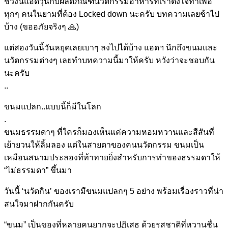
ช่วงนี้แอดวุ่นกับผลิตภัณฑ์นวัตกรรมอาหารที่เราตั้งใจทำเพื่อ
ทุกๆ คนในยามที่ต้อง Locked down นะครับ บทความเลยช้าไป
บ้าง (ขออภัยจริงๆ
🙏
)
แต่สองวันนี้วันหยุดเลยเบาๆ ลงไปได้บ้าง แอดฯ นึกถึงขนมและ
นวัตกรรมต่างๆ เลยทำบทความนี้มาให้ครับ หวังว่าจะชอบกัน
นะครับ
..
ขนมแปลก..แบบนี้ก็มีในโลก
.
ขนมธรรมดาๆ ที่ใครก็มองเห็นแค่ความหอมหวานและสีสันที่
เย้ายวนให้ลิ้มลอง แต่ในสายตาของคนนวัตกรรม ขนมเป็น
เหมือนสนามประลองที่ท้าทายยิ่งสำหรับการทำของธรรมดาให้
“ไม่ธรรมดา” ขึ้นมา
วันนี้ ‘นวัตกิน’ ของเรามีขนมแปลกๆ 5 อย่าง พร้อมเรื่องราวที่น่า
สนใจมาฝากกันครับ
“ขนม” เป็นของที่หลายคนยากจะปฏิเสธ ด้วยรสชาติที่หวานชื่น