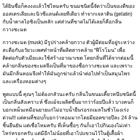
ได้ยินชื่อก็คงงงแล้วใช่ไหมครับ ขนมชนิดนี้จัดว่าเป็นของดีของ
ออสเตรเลียและนิวซีแลนด์เลยทีเดียว ทำจากเจลาติน (gelatin)
กับน้ำตาลไอซิงเป็นหลัก แต่ส่วนที่ขาดไม่ได้เลยก็คือกลิ่น
กวางชะมด
กวางชะมด (musk) มีรูปร่างคล้ายกวาง ตัวผู้มีต่อมที่อยู่ระหว่าง
สะดือกับอวัยวะเพศทำหน้าที่ผลิตสารคล้าย “ฟีโรโมน” เพื่อ
ติดต่อกับตัวเมียและใช้สร้างอาณาเขต โดยกลิ่นที่ได้จากต่อมนี้
คล้ายกลิ่นของชะมดจึงเป็นที่มาของชื่อกวางชะมด และเพราะ
มันมีกลิ่นหอมจึงทำให้มันถูกฆ่าแล้วนำต่อไปทำเป็นสมุนไพร
และเครื่องหอมต่างๆ
พูดแบบนี้ คุณๆ ไม่ต้องกลัวนะครับ กลิ่นในขนมเคี้ยวหนึบชนิดนี้
เป็นกลิ่นสังเคราะห์ ซึ่งแม้จะผลิตขึ้นมากว่าร้อยปีแล้ว บางคนก็
บอกเหม็นเหมือนยายแก่ไม่อาบน้ำยืนรอรถเมลในชั่วโมงเร่ง
ด่วน!!! แต่คนที่ชอบก็บอกว่าหอมมากโดยมียอดขายปีละ 24 ล้าน
ชิ้นยืนยัน แต่เชื่อไหมครับ ที่เห็นซื้อๆ กันก็เอาไปกินเองไม่เท่า
ไหร่หรอกครับ แต่มีอีกไม่น้อยที่เอาไปแขวนไว้ในตู้เสื้อผ้า