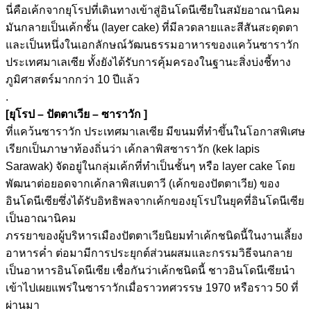
นี่คือเค้กจากยุโรปที่เดินทางเข้าสู่อินโดนีเซียในสมัยอาณานิคม
มันกลายเป็นเค้กชั้น (layer cake) ที่มีลวดลายและสีสันสะดุดตา
และเป็นหนึ่งในเอกลักษณ์วัฒนธรรมอาหารของแคว้นซาราวัก
ประเทศมาเลเซีย ทั้งยังได้รับการคุ้มครองในฐานะสิ่งบ่งชี้ทาง
ภูมิศาสตร์มากกว่า 10 ปีแล้ว
.
[ยุโรป – ปัตตาเวีย – ซาราวัก ]
ที่แคว้นซาราวัก ประเทศมาเลเซีย มีขนมที่ทำขึ้นในโอกาสพิเศษ
เรียกเป็นภาษาท้องถิ่นว่า เค้กลาพิสซาราวัก (kek lapis
Sarawak) จัดอยู่ในกลุ่มเค้กที่ทำเป็นชั้นๆ หรือ layer cake โดย
พัฒนาต่อยอดจากเค้กลาพิสเบตาวี (เค้กของปัตตาเวีย) ของ
อินโดนีเซียซึ่งได้รับอิทธิพลจากเค้กของยุโรปในยุคที่อินโดนีเซีย
เป็นอาณานิคม
ภรรยาของผู้บริหารเมืองปัตตาเวียนิยมทำเค้กชนิดนี้ในงานเลี้ยง
อาหารค่ำ ต่อมามีการประยุกต์ส่วนผสมและกรรมวิธีจนกลาย
เป็นอาหารอินโดนีเซีย เชื่อกันว่าเค้กชนิดนี้ ชาวอินโดนีเซียนำ
เข้าไปเผยแพร่ในซาราวักเมื่อราวทศวรรษ 1970 หรือราว 50 ที่
ผ่านมา