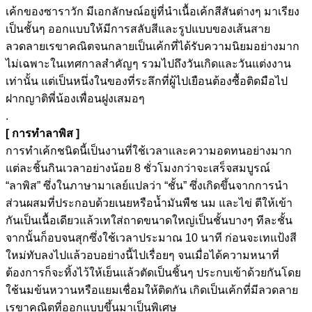
เค้กของซาราวัก มีเอกลักษณ์อยู่ที่นำเนื้อเค้กสีสันต่างๆ มาเรียง
เป็นชั้นๆ ออกแบบให้มีการสลับสีและรูปแบบของเส้นสาย
ลวดลายเรขาคณิตจนกลายเป็นเค้กที่ได้รับความนิยมอย่างมาก
ไม่เฉพาะในเทศกาลสำคัญๆ รวมไปถึงวันเกิดและวันแต่งงาน
เท่านั้น แต่เป็นหนึ่งในของที่ระลึกที่ผู้ไปเยือนต้องซื้อติดมือไป
ฝากญาติพี่น้องเพื่อนฝูงเสมอๆ
.
[ การทำลาพิส ]
การทำเค้กชนิดนี้เป็นงานที่ใช้เวลาและความอดทนอย่างมาก
แต่ละชิ้นกินเวลาอย่างน้อย 8 ชั่วโมงกว่าจะเสร็จสมบูรณ์
“ลาพิส” ซึ่งในภาษามาเลย์แปลว่า “ชั้น” ซึ่งเกิดขึ้นจากการนำ
ส่วนผสมที่ประกอบด้วยเนยหรือน้ำมันพืช นม และไข่ ตีให้เข้า
กันเป็นเนื้อเดียวแล้วเทใส่ถาดขนาดใหญ่เป็นชั้นบางๆ ทีละชั้น
จากนั้นก็อบจนสุกซึ่งใช้เวลาประมาณ 10 นาที ก่อนจะเทแป้งสี
ใหม่ทับลงไปแล้วอบอย่างนี้ไปเรื่อยๆ จนเมื่อได้ความหนาที่
ต้องการก็จะทิ้งไว้ให้เย็นแล้วตัดเป็นชิ้นๆ ประกบเข้าด้วยกันโดย
ใช้นมข้นหวานหรือแยมเชื่อมให้ติดกัน เกิดเป็นเค้กที่มีลวดลาย
เรขาคณิตที่ออกแบบขึ้นมาเป็นพิเศษ