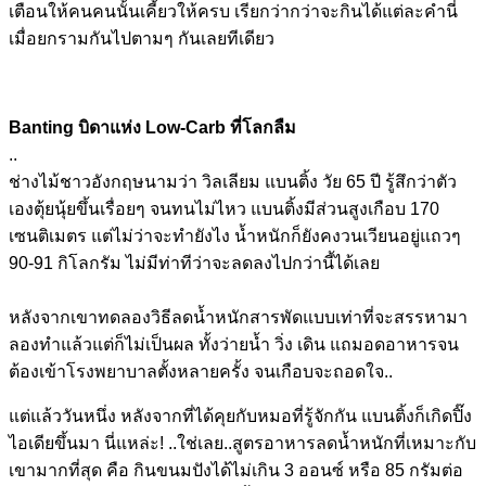
เตือนให้คนคนนั้นเคี้
ยวให้ครบ เรียกว่ากว่าจะกินได้แต่ละค
ำนี่
เมื่อยกรามกันไปตามๆ กันเลยทีเดียว
Banting บิดาแห่ง Low-Carb ที่โลกลืม
..
ช่างไม้ชาวอังกฤษนามว่า วิลเลียม แบนติ้ง วัย 65 ปี รู้สึกว่าตัว
เองตุ้ยนุ้ยขึ้
นเรื่อยๆ จนทนไม่ไหว แบนติ้งมีส่วนสูงเกือบ 170
เซนติเมตร แต่ไม่ว่าจะทำยังไง น้ำหนักก็ยังคงวนเวียนอยู่แ
ถวๆ
90-91 กิโลกรัม ไม่มีท่าทีว่าจะลดลงไปกว่าน
ี้ได้เลย
หลังจากเขาทดลองวิธีลดน้ำหน
ักสารพัดแบบเท่าที่จะสรรหาม
า
ลองทำแล้วแต่ก็ไม่เป็นผล ทั้งว่ายน้ำ วิ่ง เดิน แถมอดอาหารจน
ต้องเข้าโรงพยา
บาลตั้งหลายครั้ง จนเกือบจะถอดใจ..
แต่แล้ววันหนึ่ง หลังจากที่ได้คุยกับหมอที่ร
ู้จักกัน แบนติ้งก็เกิดปิ๊ง
ไอเดียขึ้
นมา นี่แหล่ะ! ..ใช่เลย..สูตรอาหารลดน้ำหน
ักที่เหมาะกับ
เขามากที่สุด คือ กินขนมปังได้ไม่เกิน 3 ออนซ์ หรือ 85 กรัมต่อ