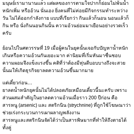
มนุษย์เรามานานแล
้ว แต่ผลของการตามใจปากก็ย่อมไ
ม่พ้นน้ำ
หนักเพิ่ม หรืออ้วน นั่นเอง ยิ่งคนที่ไม่ค่อยมีกิจกรรมท
ำระหว่าง
วัน ไม่ได้ออกกำลังกาย แบบที่เรียกว่า กินแล้วก็นอน นอนแล้วก็
กิน หรือ นั่งกินนอนกินนั้น ความอ้วนย่อมมาเยือนอย่างรว
ดเร็ว
ครับ
ย้อนไปในศตวรรษที่ 19 เมื่อผู้คนในยุคนั้นเจอกับป
ัญหาน้ำหนัก
เกินหรือความอ้ว
นกันเยอะมาก ค่านิยมที่เริ่มหันมาชื่นชอ
บ
ความผอมจึงแข็งแรงขึ้น คติที่ว่าต้องมีหุ่นดีบอบบา
งถึงจะสวย
นั้นมให้เกิดธุรกิ
จยาลดความอ้วนขึ้นมากมาย
แต่เดี๋ยวก่อน…
ยาลดน้ำหนักยุคนั้นไม่ได้ปล
อดภัยเหมือนเดี๋ยวนี้นะครับ
เพราะ
ส่วนผสมสำคัญในยาลดควา
มอ้วนเมื่อราว 200 ปีก่อน คือ
สารหนู (arsenic) และ สตริกนิน (strychnine) ที่ถูกใช้โฆษณาว่า
ช่วยเร่งก
ระบวนการเผาผลาญพลังงาน
สารหนูและสตริกนินจัดได้ว่า
เป็นสารพิษมากที่ทำให้ถึงตา
ยได้
ทั้งคู่