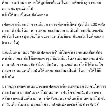
คือการเตรียมอ
าหารให้ถูกต้องตั้งแต่ในปาก
เพื่
อเข้าสู่การย่อย
อย่างสมบูรณ
์ต่อไป
แล้วให้มากขึ้นน่ะ ยังไงเหรอ
เฟลตเชอร์บอกว่าการเคี้ยวอา
หารที่เพอร์เพ็คที่สุดก็คือ
100 ครั้ง
ต่อนาที เพื่อให้อาหารแหลกละเอียดกล
ายเป็นน้ำจนเกือบจะซึม
เข้าไ
ปในกระพุ้งแก้มได้ จนเราแทบไม่ต้องกลืนลงไปในท
้องเลย
(เขาว่างั้น)
นี่จึงเป็นที่มาของ “ลัทธิเฟลตเชอร์” ที่เป็นคำเรียกแบบเสียดสีถึ
ง
คนที่กว่าจะกลืนได้แต่ละคำ
ๆ ก็ต้องเคี้ยวให้ละเอียดเสีย
ก่อน ซึ่ง
ตามหลักการของลัทธินี้เ
ขายืนยันว่าคุณจะกินอะไรก็ไ
ด้ตามใจ
ต้องการ ขอแค่เคี้ยวมันให้แหลกละเอี
ยดเป็นน้ำในปากให้ได้ก็
แล้ว
กัน
ปรากฏว่าพอคำแนะนำของเฟลตเช
อร์เผยแพร่ออกไป คนให้การ
ต้อนรับดีมาก ถึงกับเวลาไปกินอาหารกับใคร
ก็จะนั่งนับว่าเขา
หรือเธอคน
นั้นเคี้ยวอาหารกี่ครั้งก่อ
นจะกลืนแล้วกินคำต่อไป ซึ่ง
ถ้ายังเคี้ยวไม่มากพอละ
ก็ สาวกลัทธิเฟลตเชอร์ก็มีสารพ
ัดวิธี