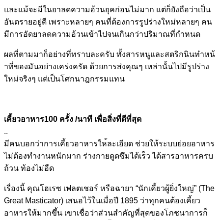
และแม้จะมีในยาลดความอ้วนยุ
คก่อนไม่มาก แต่ก็ยังถือว่าเป็น
อันตรายอ
ยู่ดี เพราะหลายๆ คนที่ต้องการรูปร่างใหม่หลา
ยๆ คน
มีการอัดยาลดความอ้วนเข้า
ไปจนเกินกว่าปริมาณที่กำหนด
ผลที่ตามมาก็อย่างที่ทราบละ
ครับ ทั้งสารหนูและสตริกนินทำหน้
าที่ของมันอย่างเคร่งครัด ด้วยการส่งคุณๆ เหล่านั้นไปมีรูปร่าง
ใหม่จร
ิงๆ แต่เป็นโศกนาฎกรรมแทน
เคี้ยวอาหาร100 ครั้ง /นาที เพื่อสิ่งที่ดีที่สุด
..
มีคนบอกว่าการเคี้ยวอาหารให
้ละเอียด ช่วยให้ระบบย่อยอาหาร
ไม่ต้อ
งทำงานหนักมาก ร่างกายดูดซึมได้เร็ว ได้สารอาหารครบ
ถ้วน ท้องไม่อืด
เรื่องนี้ คุณโฮเรซ เฟลตเชอร์ หรือฉายา “นักเคี้ยวผู้ยิ่งใหญ่” (The
Great Masticator) เสนอไว้ในเมื่อปี 1895 ว่าทุกคนต้องเคี้ยว
อาหารให้
มากขึ้น เขาเชื่อว่าส่วนสำคัญที่สุด
ของโภชนาการก็