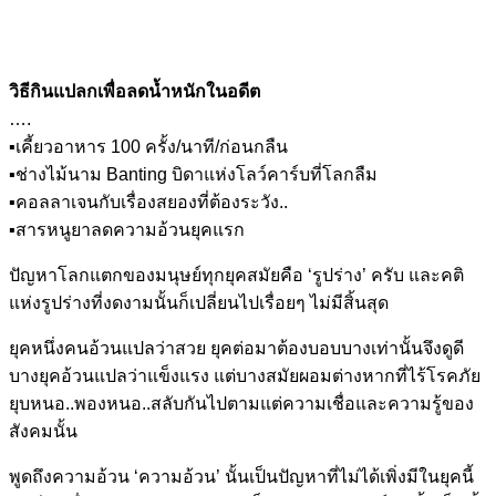
วิธีกินแปลกเพื่อลดน้ำหนักในอดีต
….
▪
เคี้ยวอาหาร 100 ครั้ง/นาที/ก่อนกลืน
▪
ช่างไม้นาม Banting บิดาแห่งโลว์คาร์บที่โลกลืม
▪
คอลลาเจนกับเรื่องสยองที่ต้องระวัง..
▪
สารหนูยาลดความอ้วนยุคแรก
ปัญหาโลกแตกของมนุษย์ทุกยุคสมัยคือ ‘รูปร่าง’ ครับ และคติ
แห่งรูปร่างที่งดงามนั้นก็เปลี่ยนไปเรื่อยๆ ไม่มีสิ้นสุด
ยุคหนึ่งคนอ้วนแปลว่าสวย ยุคต่อมาต้องบอบบางเท่านั้นจึงดูดี
บางยุคอ้วนแปลว่าแข็งแรง แต่บางสมัยผอมต่างหากที่ไร้โรคภัย
ยุบหนอ..พองหนอ..สลับกันไปตามแต่ความเชื่อและความรู้ของ
สังคมนั้น
พูดถึงความอ้วน ‘ความอ้วน’ นั้นเป็นปัญหาที่ไม่ได้เพิ่งมีในยุคนี้