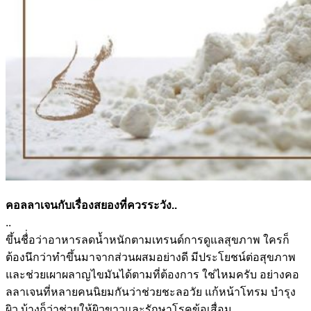
คอลลาเจนกับเรื่องสยองที่คว
รระวัง..
..
ขึ้นชื่่อว่าอาหารลดน้ำหนัก
ตามเทรนด์การดูแลสุขภาพ ใครก็
ต้องนึกว่าทำขึ้นมาจาก
ส่วนผสมอย่างดี มีประโยชน์ต่อสุขภาพ
และช่วย
เผาผลาญไขมันได้ตามที่ต้องก
าร ใช่ไหมครับ อย่างคอ
ลลาเจนที่หลายคนนิยม
กันว่าช่วยชะลอวัย แก้หน้าโทรม บำรุง
ผิว บ้างก็ว่าช่วยให้ผิวขาวและร
ักษาโรคข้อเสื่อม