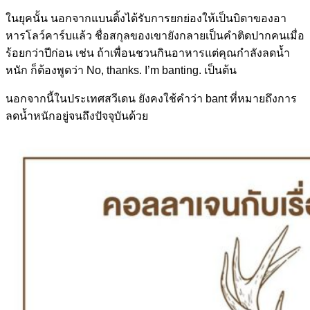
ในยุคนั้น นอกจากแบนติ้งได้รับการยกย่
องให้เป็นบิดาของอา
หารโลว์ค
าร์บแล้ว ชื่อสกุลของเขายังกลายเป็นค
ำติดปากคนเมื่อ
ร้อยกว่าปีก่
อน เช่น ถ้าเพื่อนชวนกินอาหารแต่คุณ
กำลังลดน้ำ
หนัก ก็ต้องพูดว่า No, thanks. I’m banting. เป็นต้น
นอกจากนี้ในประเทศสวีเดน ยังคงใช้คำว่า bant ที่หมายถึงการ
ลดน้ำหนักอยู่
จนถึงปัจจุบันด้วย