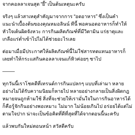
จากคอลลาเจนสุด “ยี้” เป็นต้นเหตุนะครับ
จริงๆ แล้วสาเหตุสำคัญมาจากการ “อดอาหาร” ซึ่งเป็นคำ
แนะนำเบื้องต้นขอ
งคุณหมอลินน์ ทีนี้ พอคนอดอาหารก็ทำให้
หัวใจเต้
นผิดจังหวะ การกินผลิตภัณฑ์ที่มีวิตามิ
น แร่ธาตุและ
เกลือแร่ต่ำเข้าไ
ปไม่ได้ช่วยอะไรเลย
ต่อมาเมื่อมีประกาศให้ผลิตภ
ัณฑ์นี้ไม่ใช่สารทดแทนอาหาร
ก็
เลยทำให้กระแสกินคอลลาเจน
แก้หิวค่อยๆ ซาไป
——–
ทุกวันนี้เราโชคดีที่เทรนด์
การกินแปลกๆ แบบที่เล่ามา หลาย
อย่างไม่ได้รับความนิยม
ก็หายไป หลายอย่างกลายเป็นสิ่งผิดกฎ
หมายจนถูกห้ามใช้ สิ่งที่จะช่วยให้เรามั่นใจใ
นการกินอาหารได้
ก็คือรู้จัก
กินอย่างพอเหมาะ ไม่มาก ไม่น้อยเกินไป อร่อยได้แต่ไม่
ตามใจปาก น่าจะเป็นข้อคิดที่ดีที่สุด
ที่ได้จากตอนนี้นะครับ
แล้วพบกันใหม่ตอนหน้า สวัสดีครับ