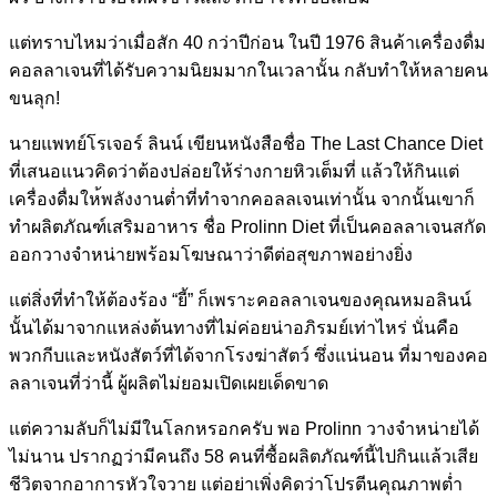
แต่ทราบไหมว่าเมื่อสัก 40 กว่าปีก่อน ในปี 1976 สินค้าเครื่องดื่ม
คอลลาเจนท
ี่ได้รับความนิยมมากในเวลา
นั้น กลับทำให้หลายคน
ขนลุก!
นายแพทย์โรเจอร์ ลินน์ เขียนหนังสือชื่อ The Last Chance Diet
ที่เสนอแนวคิดว่าต้องปล่อยใ
ห้ร่างกายหิวเต็มที่ แล้วให้กินแต่
เครื่องดื่มให
้พลังงานต่ำที่ทำจากคอลลเจน
เท่านั้น จากนั้นเขาก็
ทำผลิตภัณฑ์เสร
ิมอาหาร ชื่อ Prolinn Diet ที่เป็นคอลลาเจนสกัด
ออกวางจ
ำหน่ายพร้อมโฆษณาว่าดีต่อสุ
ขภาพอย่างยิ่ง
แต่สิ่งที่ทำให้ต้องร้อง “ยี้” ก็เพราะคอลลาเจนของคุณหมอลิ
นน์
นั้นได้มาจากแหล่งต้นทาง
ที่ไม่ค่อยน่าอภิรมย์เท่าไห
ร่ นั่นคือ
พวกกีบและหนังสัตว์ที่ได้จา
กโรงฆ่าสัตว์ ซึ่งแน่นอน ที่มาของคอ
ลลาเจนที่ว่านี้ ผู้ผลิตไม่ยอมเปิดเผยเด็ดขา
ด
แต่ความลับก็ไม่มีในโลกหรอก
ครับ พอ Prolinn วางจำหน่ายได้
ไม่นาน ปรากฏว่ามีคนถึง 58 คนที่ซื้อผลิตภัณฑ์นี้ไปกิน
แล้วเสีย
ชีวิตจากอาการหัวใจ
วาย แต่อย่าเพิ่งคิดว่าโปรตีนคุ
ณภาพต่ำ