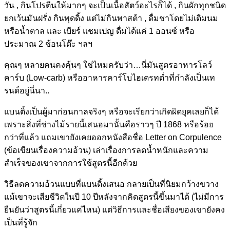
วัน , กินโปรตีนให้มากๆ จะเป็นเนื้อสัตว์อะไรก็ได้ , กินผักทุกชนิด
ยกเว้นมันฝรั่
ง กินพุดดิ้ง แต่ไม่กินพาสต้า , ดื่มชาโดยไม่เติมนม
หรือน้ำต
าล และ เบียร์ แชมเปญ ดื่มได้แค่ 1 ออนซ์ หรือ
ประมาณ 2 ช้อนโต๊ะ ฯลฯ
คุณๆ หลายคนคงคุ้นๆ ใช่ไหมครับว่า…นี่มันสูตร
อาหารโลว์
คาร์บ (Low-carb) หรืออาหารคาร์โบไฮเดรทต่ำที
่กำลังเป็นเท
รนด์อยู่นี่นา.
.
แบนติ้งเป็นผู้มาก่อนกาลจริ
งๆ หรือจะเรียกว่าเกิดผิดยุคเล
ยก็ได้
เพราะสิ่งที่ช่างไม้รายนี้เ
สนอมานั้นคือราวๆ ปี 1868 หรือร้อย
กว่าที่แล้ว แถมเขายังเคยออกหนังสือชื่อ
Letter on Corpulence
(ข้อเขียนเรื่องความอ้วน) เล่าเรื่องการลดน้ำหนักและค
วาม
สำเร็จของเขาจากการใช้สู
ตรนี้อีกด้วย
วิธีลดความอ้วนแบบที่แบนติ้
งเสนอ กลายเป็นที่นิยมกว้างขวาง
แม้เขาจะเสียชีวิตในปี 10 ปีหลังจากคิดสูตรนี้ขึ้นมาไ
ด้ (ไม่มีการ
ยืนยันว่าสูตรนี้เ
กี่ยวแค่ไหน) แต่วิธีการและชื่อเสียงของเ
ขายังคง
เป็นที่รู้จัก