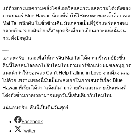
แต่ด้วยกระแสความคลั่งไคล้เ
อลวิสและกระแสความโด่งดังขอ
ง
ภาพยนตร์ Blue Hawaii นี่เองที่ทำให้โชคชะตาของเจ
้าค็อกเทล
Mai Tai พลิกผัน ในชั่วข้ามคืน มันกลายเป็นที่รู้จักแพร่หล
ายจน
กลายเป็น “ของมันต้องสั่ง” ทุกครั้งเมื่อมาเยือนเกาะแห
่งนั้นจน
กระทั่งปัจจุบัน
—-
เอาล่ะครับ , และเพื่อให้การจิบ Mai Tai ได้ความรื่นรมย์ยิ่งขึ้น
คืน
นี้ใครสนใจออกไปจิบไหมไทยตา
มบาร์ซักแห่ง ผมขออนุญาต
แนะนำว่าให้ขอเพล
ง Can’t Help Falling in Love จากดี.เจ.คลอ
ไปด้วย เพราะเพลงนี้นับเป็นเพลงเอก
ในภาพยนตร์เรื่อง Blue
Hawaii ที่เรียกได้ว่า “แจ้งเกิด” มาด้วยกัน และกลายเป็นเพลงที่
โด่งดังข
้ามกาลเวลามาจนทุกวันนี้เช่
นเดียวกับไหมไทย
แน่นอนครับ..คืนนี้เป็นคืนว
ันศุกร์
Facebook
Twitter