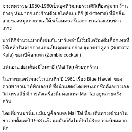
ช่วงทศวรรษ 1950-1960เป็นยุคที่วัฒนธรร
มติกิเฟื่องฟูมาก ร้าน
ต่างๆ หันมาตกแต่งร้านด้วยสไตล์แบ
บติกิ (tiki-theme) ที่มีกลิ่น
อายของหมู่เกาะทะ
เลใต้ พร้อมดนตรีและการแสดงแบบชาว
เกาะ
บาร์ติกิจำนวนมากก็เช่นกัน บาร์เหล่านี้เริ่มมีเครื่อง
ดื่มค็อกเทลที่
ใช้เหล้ารัมจ
ากต่างแดนเป็นจุดเด่น อย่าง สุมาตราคูลา (Sumatra
Kula) ซอมบีค็อกเทล (Zombie cocktail)
แน่นอน..ย่อมต้องมีไมตาอี (Mai Tai) ด้วยทุกร้าน
ในภาพยนตร์เพลงโรแมนติก ปี 1961 เรื่อง Blue Hawaii ของ
ค่ายพาราเมาท์พิกเจอรส์ ซึ่งนำแสดงโดยพระเอกชื่อดัง
อย่างเอล
วิส เพรสลีย์ มีการสั่งเครื่องดื่มค็อกเท
ล Mai Tai อยู่หลายครั้ง
ครับ
โดยที่ผ่านมานั้น แม้เมนูค็อกเทล Mai Tai นี้จะเดินทางเข้ามาใน
ฮาวายต
ั้งแต่ปี 1953 แล้ว แต่มันก็ยังไม่เป็นได้รับคว
ามนิยมมาก
นัก