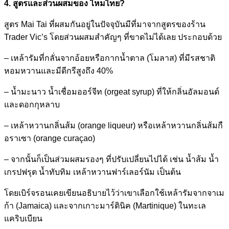
4. สูตรและส่วนผสมของ ไหมไทย?
สูตร Mai Tai ที่ผสมกันอยู่ในปัจจุบันมีท
ี่มาจากสูตรของร้าน
Trader Vic’s โดยส่วนผสมสำคัญๆ ที่ขาดไม่ได้เลย ประกอบด้วย
– เหล้ารัมที่กลั่นจากอ้อยหรื
อกากน้ำตาล (โมลาส) ที่มีรสชาติ
หอมหวานและมีดีก
รีสูงถึง 40%
– น้ำมะนาว น้ำเชื่อมออร์จีท (orgeat syrup) ที่ให้กลิ่นอัลมอนด์
และดอกก
ุหลาบ
– เหล้าหวานกลิ่นส้ม (orange liqueur) หรือเหล้าหวานกลิ่นส้มกื
อรา
เซา (orange curaçao)
– จากนั้นก็เป็นส่วมผสมรองๆ ที่ปรับเปลี่ยนไปได้ เช่น น้ำส้ม น้ำ
เกรปฟรุต น้ำทับทิม เหล้าหวานฟาร์เลอร์นัม เป็นต้น
โดยเบิร์จรอนเคยเขียนอธิบาย
ไว้ว่าเขาเลือกใช้เหล้ารัมจ
ากจาเม
ก้า (Jamaica) และจากเกาะมาร์ตินิค (Martinique) ในทะเล
แคริบเบียน