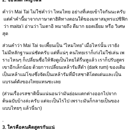
คำว่า Mai Tai ไม่ใช่คำว่า ไหมไทย อย่างที่เคยเข้าใจกันนะครับ
แต่คำคำนี้มาจากภาษาตาฮิติท
างตอนใต้ของมหาสมุทรแปซิฟิก
ว่า maita’i อ่านว่า ไมตาอิ หมายถึง ดีมาก ยอดเยี่ยม หรือ วิเศษ
สุด
ส่วนคำว่า Mai Tai จะเพี้ยนเป็น “ไหมไทย” เมื่อไหร่นั้น เรายัง
ไม่มีหลักฐานแน่ชัดคร
ับ แต่ที่แน่ๆ คนไทยเราก็เก่งไม่ใช่เล่น เพ
ราะไหนๆ ก็เปลี่ยนชื่อให้ฟังดูเป็นไ
ทยได้รื่นหูแล้ว เราก็ปรับสูตร
เขาอีกเล็กน้อ
ย ด้วยการเปลี่ยนเหล้ารัมสีดำ
(dark rum) ของเดิม
เป็นเหล้าแม่โขงซึ่ง
จัดเป็นเหล้ารัมที่มีรสชาติ
โดดเด่นและเป็น
แบรนด์ดังของ
ไทยแทนซะเลย
(ส่วนเรื่องรสชาตินั้นแน่นอ
นว่ามันย่อมแตกต่างออกไปจาก
ต้นฉบับบ้างล่ะครับ แต่จะเป็นไรไป เพราะมันก็กลายเป็นของ
แบบไท
ยๆ แล้วนี่นา)
.
3. ใครคือคนคิดสูตรกันแน่