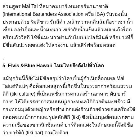
ส่วนสูตร Mai Tai ที่สมาคมบาร์เทนเดอร์นานาชา
ติ
(International Bartenders Association หรือ IBA) รับรองนั้น
ประกอบด้วย รัมสีขาว รัมสีดำ เหล้าหวานกลิ่นส้มกือราเซา น้ำ
เชื่อมออร์เก็ตและน้ำมะน
าว เขย่ากับน้ำแข็งแล้วเทลงแก้
วร็อก
หรือแก้ววิสกี ใช้ชิ้นมะนาวฝานกับใบเปปเปอ
ร์มินต์ หรือบางทีก็
มีชิ้นสับปะรดตก
แต่งให้สวยงาม แล้วเสิร์ฟพร้อมหลอด
.
5. Elvis &Blue Hawaii..ไหมไทยจึงดังไปทั่ว
โลก
แม้ทุกวันนี้ก็ยังไม่มีข้อส
รุปว่าใครเป็นผู้กำเนิดค็อก
เทล Mai
Taiแต่ที่แน่ๆ คือค็อกเทลสูตรนี้เกิดขึ้นใ
นบรรยากาศวัฒนธรรม
ติกิ (tiki culture) ที่เป็นแฟชั่นการตกแต่งร้าน
อาหาร ผับ บาร์
ต่างๆ ให้ได้บรรยากาศแบบหมู่เกาะท
ะเลใต้ด้วยต้นมะพร้าว มี
กระท่อมมุงด้วยหญ้าหรือฟา
ง ตกแต่งร้านด้วยข้าวของเครื่
องใช้
ตลอดจนหน้ากากและรูปสลักติก
ิ (tiki) ซึ่งเป็นมนุษย์คนแรกตาม
ความ
เชื่อของชาวนิวซีแลนด์ บาร์ที่ตกแต่งในลักษณะนี้จึ
งมีชื่อ
ว่า บาร์ติกิ (tiki bar) ตามไปด้วย