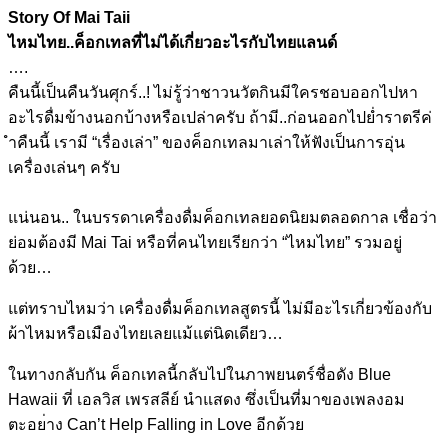
Story Of Mai Taii
ไหมไทย..ค็อกเทลที่ไม่ได้เก
ี่ยวอะไรกับไทยแลนด์
….
คืนนี้เป็นคืนวันศุกร์..! ไม่รู้ว่าชาวนวัตกินมีใครชอ
บออกไปหา
อะไรดื่มข้างนอกบ้า
งหรือเปล่าครับ ถ้ามี..ก่อนออกไปย่ำราตรีค่
ำคืนนี้ เรามี “เรื่องเล่า” ของค็อกเทลมาเล่าให้ฟังเป็น
การอุ่น
เครื่องเล่นๆ ครับ
แน่นอน.. ในบรรดาเครื่องดื่มค็อกเทลย
อดนิยมตลอดกาล เชื่อว่า
ย่อมต้องมี Mai Tai หรือที่คนไทยเรียกว่า “ไหมไทย” รวมอยู่
ด้วย…
แต่ทราบไหมว่า เครื่องดื่มค็อกเทลสูตรนี้ ไม่มีอะไรเกี่ยวข้องกับ
ผ้าไ
หมหรือเมืองไทยเลยแม้แต่นิด
เดียว…
ในทางกลับกัน ค็อกเทลนี้กลับไปในภาพยนตร์
ชื่อดัง Blue
Hawaii ที่ เอลวิส เพรสลีย์ นำแสดง ซึ่งเป็นที่มาของเพลงอม
ตะอย
่าง Can’t Help Falling in Love อีกด้วย