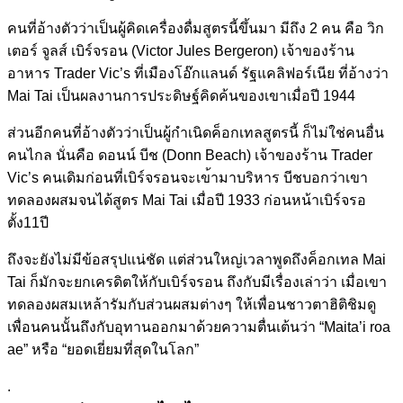
คนที่อ้างตัวว่าเป็นผู้คิดเ
ครื่องดื่มสูตรนี้ขึ้นมา มีถึง 2 คน คือ วิก
เตอร์ จูลส์ เบิร์จรอน (Victor Jules Bergeron) เจ้าของร้าน
อาหาร Trader Vic’s ที่เมืองโอ๊กแลนด์ รัฐแคลิฟอร์เนีย ที่อ้างว่า
Mai Tai เป็นผลงานการประดิษฐ์คิดค้น
ของเขาเมื่อปี 1944
ส่วนอีกคนที่อ้างตัวว่าเป็น
ผู้กำเนิดค็อกเทลสูตรนี้ ก็ไม่ใช่คนอื่น
คนไกล นั่นคือ ดอนน์ บีช (Donn Beach) เจ้าของร้าน Trader
Vic’s คนเดิมก่อนที่เบิร์จรอนจะเข
้ามาบริหาร บีชบอกว่าเขา
ทดลองผสมจนได้ส
ูตร Mai Tai เมื่อปี 1933 ก่อนหน้าเบิร์จรอ
ตั้ง11ปี
ถึงจะยังไม่มีข้อสรุปแน่ชัด
แต่ส่วนใหญ่เวลาพูดถึงค็อกเ
ทล Mai
Tai ก็มักจะยกเครดิตให้กับเบิร์
จรอน ถึงกับมีเรื่องเล่าว่า เมื่อเขา
ทดลองผสมเหล้ารัมกั
บส่วนผสมต่างๆ ให้เพื่อนชาวตาฮิติชิมดู
เพื่อนคนนั้นถึงกับอุทานออก
มาด้วยความตื่นเต้นว่า “Maita’i roa
ae” หรือ “ยอดเยี่ยมที่สุดในโลก”
.