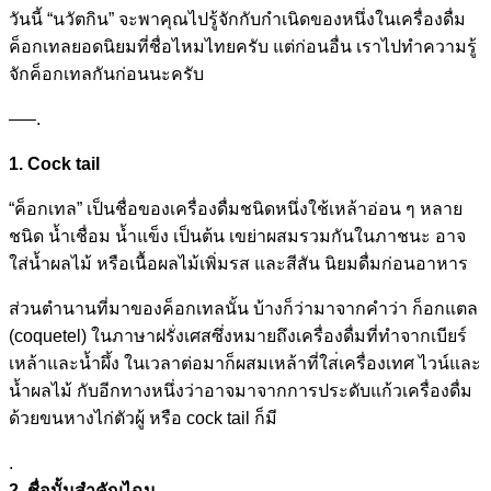
วันนี้ “นวัตกิน” จะพาคุณไปรู้จักกับกำเนิดขอ
งหนึ่งในเครื่องดื่ม
ค็อกเทล
ยอดนิยมที่ชื่อไหมไทยครับ แต่ก่อนอื่น เราไปทำความรู้
จักค็อกเทลกั
นก่อนนะครับ
—–.
1. Cock tail
“ค็อกเทล” เป็นชื่อของเครื่องดื่มชนิด
หนึ่งใช้เหล้าอ่อน ๆ หลาย
ชนิด น้ำเชื่อม น้ำแข็ง เป็นต้น เขย่าผสมรวมกันในภาชนะ อาจ
ใส่น้ำผลไม้ หรือเนื้อผลไม้เพิ่มรส และสีสัน นิยมดื่มก่อนอาหาร
ส่วนตำนานที่มาของค็อกเทลนั
้น บ้างก็ว่ามาจากคำว่า ก็อกแตล
(coquetel) ในภาษาฝรั่งเศสซึ่งหมายถึงเ
ครื่องดื่มที่ทำจากเบียร์
เหล้าและน้ำผึ้ง ในเวลาต่อมาก็ผสมเหล้าที่ใส
่เครื่องเทศ ไวน์และ
น้ำผลไม้ กับอีกทางหนึ่งว่าอาจมาจากก
ารประดับแก้วเครื่องดื่ม
ด้ว
ยขนหางไก่ตัวผู้ หรือ cock tail ก็มี
.
2. ชื่อนั้นสำคัญไฉน