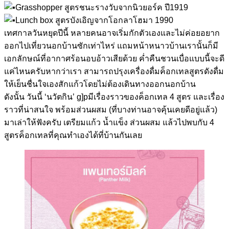
Grasshopper สูตรชนะรางวับจากนิวยอร์ค ปี1919
Lunch box สูตรบังเอิญจากโอกลาโฮมา 1990
เทศกาลวันหยุดปีนี้ หลายคนอาจเริ่มกักตัวเองและไม่ค่อยอยาก
ออกไปเที่ยวนอกบ้านซักเท่าไหร่ แถมหน้าหนาวบ้านเรานั้นก็มี
เอกลักษณ์ที่อากาศร้อนอบอ้าวเสียด้วย ค่ำคืนชวนเบื่อแบบนี้จะดี
แค่ไหนครับหากว่าเรา สามารถปรุงเครื่องดื่มค็อกเทลสูตรดังดื่ม
ให้เย็นชื่นใจเองสักแก้วโดยไม่ต้องเดินทางออกนอกบ้าน
ดังนั้น วันนี้ ‘นวัตกิน’ g]pมีเรื่องราวของค็อกเทล 4 สูตร และเรื่อง
ราวที่น่าสนใจ พร้อมส่วนผสม (ที่บางท่านอาจคุ้นเคยดีอยู่แล้ว)
มาเล่าให้ฟังครับ เตรียมแก้ว น้ำแข็ง ส่วนผสม แล้วไปพบกับ 4
สูตรค็อกเทลที่คุณทำเองได้ที่บ้านกันเลย