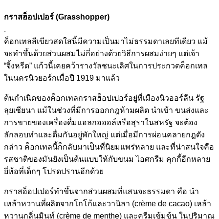
กราสฮ็อปเปอร์ (Grasshopper)
.
ค็อกเทลสีเขียวสดใสนี้มีความเป็นมาไม่ธรรมดาเลยทีเดียว แม้
จะทำขึ้นด้วยส่วนผสมไม่กี่อย่างด้วยวิธีการผสมง่ายๆ แต่เจ้า
“จิ้งหรีด” แก้วนี้เคยคว้ารางวัลชนะเลิศในการประกวดค็อกเทล
ในนครนิวยอร์กเมื่อปี 1919 มาแล้ว
ต้นกำเนิดของค็อกเทลกราสฮ็อปเปอร์อยู่ที่เมืองนิวออร์ลีน รัฐ
ลุยเซียนา แม้ในช่วงที่มีการออกกฎห้ามผลิต นำเข้า ขนส่งและ
การขายของเครื่องดื่มแอลกอฮอล์หรือสุราในสหรัฐ จะต้อง
ลักลอบทำและดื่มกันอยู่พักใหญ่ แต่เมื่อมีการผ่อนคลายกฎดัง
กล่าว ค็อกเทลนี้ก็กลับมาเป็นที่นิยมแพร่หลาย และที่น่าสนใจคือ
รสชาติของมันยังเป็นต้นแบบให้กับขนม ไอศกรีม คุกกี้อีกหลาย
ยี่ห้อที่เด็กๆ โปรดปรานอีกด้วย
กราสฮ็อปเปอร์ทำขึ้นจากส่วนผสมที่แสนจะธรรมดา คือ นำ
เหล้าหวานที่ผลิตจากโกโก้และวานิลา (crème de cacao) เหล้า
หวานกลิ่นมินท์ (crème de menthe) และครีมเข้มข้น ในปริมาณ