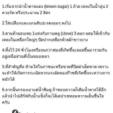
1.เริ่มจากนำน้ำตาลแดง (brown sugar) 1 ถ้วย เทลงในน้ำอุ่น 2
ควอร์ต หรือประมาณ 2 ลิตร
2.ใส่เปลือกและแกนสับปะรดงอมๆ ลงไป
3.ตามด้วยอบเชย 1แท่งกับกานพลู (clove) 3 ดอก ผสมให้เข้ากัน
เทลงในเหยือกใหญ่ๆ ปิดปากเหยือกด้วยผ้าขาวบาง
4.ทิ้งไว้ 24 ชั่วโมงหรือจนกว่าฟองที่เกิดขึ้จะลอยขึ้นมารวมกัน
อยู่เหนือส่วนที่เป็นของเหลว
5.ที่สำคัญคือ ห้ามใส่ในภาชนะหรือขวดที่ปิดฝาเด็ดขาด เพราะ
จะทำให้เกิดการระเบิดจากแรงอัดของก๊าซที่เกิดขึ้นระหว่างการ
หมักได้
6.จากนั้นกรองเอาแต่น้ำชิมดู ถ้าชอบหวานก็เติมน้ำตาลได้อีก
แล้วนำไปเสิร์ฟกับน้ำแข็งก็จะได้เตปาเชหอมหวานเย็นชื่นใจ
ครับ