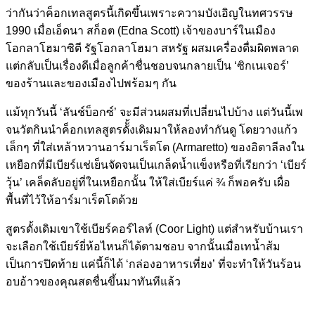
ว่ากันว่าค็อกเทลสูตรนี้เกิดขึ้นเพราะความบังเอิญในทศวรรษ
1990 เมื่อเอ็ดนา สก็อต (Edna Scott) เจ้าของบาร์ในเมือง
โอกลาโฮมาซิตี รัฐโอกลาโฮมา สหรัฐ ผสมเครื่องดื่มผิดพลาด
แต่กลับเป็นเรื่องดีเมื่อลูกค้าชื่นชอบจนกลายเป็น ‘ซิกเนเจอร์’
ของร้านและของเมืองไปพร้อมๆ กัน
แม้ทุกวันนี้ ‘ลันช์บ็อกซ์’ จะมีส่วนผสมที่เปลี่ยนไปบ้าง แต่วันนี้เพ
จนวัตกินนำค็อกเทลสูตรดัั้งเดิมมาให้ลองทำกันดู โดยวางแก้ว
เล็กๆ ที่ใส่เหล้าหวานอาร์มาเร็ตโต (Armaretto) ของอิตาลีลงใน
เหยือกที่มีเบียร์แช่เย็นจัดจนเป็นเกล็ดน้ำแข็งหรือที่เรียกว่า ‘เบียร์
วุ้น’ เคล็ดลับอยู่ที่ในเหยือกนั้น ให้ใส่เบียร์แค่ ¾ ก็พอครับ เผื่อ
พื้นที่ไว้ให้อาร์มาเร็ตโตด้วย
สูตรดั้งเดิมเขาใช้เบียร์คอร์ไลท์ (Coor Light) แต่สำหรับบ้านเรา
จะเลือกใช้เบียร์ยี่ห้อไหนก็ได้ตามชอบ จากนั้นเมื่อเทน้ำส้ม
เป็นการปิดท้าย แค่นี้ก็ได้ ‘กล่องอาหารเที่ยง’ ที่จะทำให้วันร้อน
อบอ้าวของคุณสดชื่นขึ้นมาทันทีแล้ว