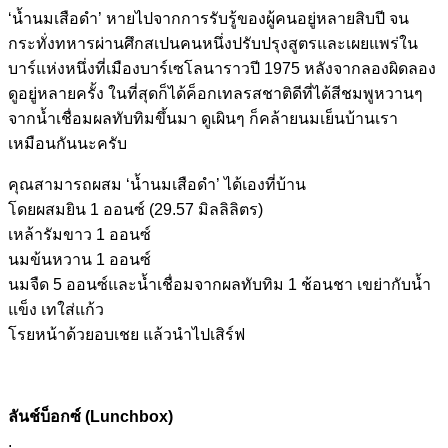
‘น้ำนมเสือดำ’ หายไปจากการรับรู้ของผู้คนอยู่หลายสิบปี จน
กระทั่งทหารผ่านศึกสเปนคนหนึ่งปรับปรุงสูตรและเผยแพร่ใน
บาร์แห่งหนึ่งที่เมืองบาร์เซโลนาราวปี 1975 หลังจากลองผิดลอง
ดูอยู่หลายครั้ง ในที่สุดก็ได้ค็อกเทลรสชาติดีที่ได้สีชมพูหวานๆ
จากน้ำเชื่อมผลทับทิมขึ้นมา ดูเผินๆ ก็คล้ายนมเย็นบ้านเรา
เหมือนกันนะครับ
คุณสามารถผสม ‘น้ำนมเสือดำ’ ได้เองที่บ้าน
โดยผสมยิน 1 ออนซ์ (29.57 มิลลิลิตร)
เหล้ารัมขาว 1 ออนซ์
นมข้นหวาน 1 ออนซ์
นมจืด 5 ออนซ์และน้ำเชื่อมจากผลทับทิม 1 ช้อนชา เขย่ากับน้ำ
แข็ง เทใส่แก้ว
โรยหน้าด้วยอบเชย แล้วนำไปเสิร์ฟ
ลันช์บ็อกซ์ (Lunchbox)
.