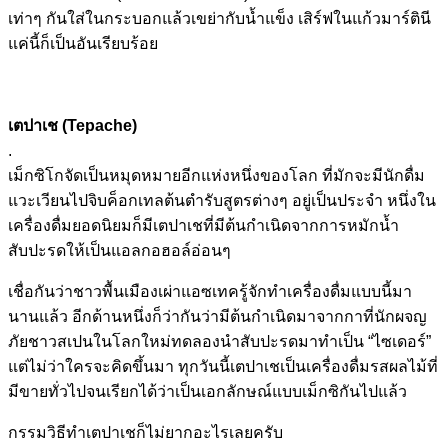
เท่าๆ กันใส่ในกระบอกแล้วเขย่ากับน้ำแข็ง เสิร์ฟในแก้วมาร์ตินี
แค่นี้ก็เป็นอันเรียบร้อย
เตปาเช (Tepache)
.
เม็กซิโกจัดเป็นหมุดหมายอีกแห่งหนึ่งของโลก ที่มักจะมีนักดื่ม
แวะเวียนไปจิบค็อกเทลต้นตำรับสูตรต่างๆ อยู่เป็นประจำ หนึ่งใน
เครื่องดื่มยอดนิยมก็มีเตปาเชที่มีต้นกำเนิดจากการหมักน้ำ
สับปะรดให้เป็นแอลกอฮอล์อ่อนๆ
เชื่อกันว่าชาวพื้นเมืองเผ่าแอซเทครู้จักทำเครื่องดื่มแบบนี้มา
นานแล้ว อีกด้านหนึ่งก็ว่ากันว่ามีต้นกำเนิดมาจากกาที่นักผจญ
ภัยชาวสเปนในโลกใหม่ทดลองนำสับปะรดมาทำเป็น “ไซเดอร์”
แต่ไม่ว่าใครจะคิดขึ้นมา ทุกวันนี้เตปาเชเป็นเครื่องดื่มรสผลไม้ที่
มีขายทั่วไปจนเรียกได้ว่าเป็นเอกลักษณ์แบบเม็กซิกันไปแล้ว
กรรมวิธีทำเตปาเชก็ไม่ยากอะไรเลยครับ