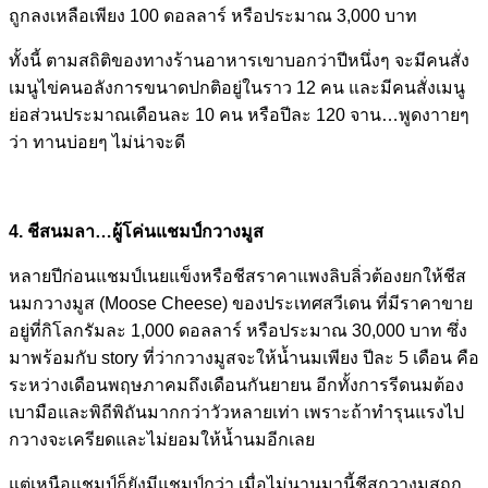
ว่า ทานบ่อยๆ ไม่น่าจะดี
4. ชีสนมลา…ผู้โค่นแชมป์กวางมูส
หลายปีก่อนแชมป์เนยแข็งหรือชีสราคาแพงลิบลิ่วต้องยกให้ชีส
นมกวางมูส (Moose Cheese) ของประเทศสวีเดน ที่มีราคาขาย
อยู่ที่กิโลกรัมละ 1,000 ดอลลาร์ หรือประมาณ 30,000 บาท ซึ่ง
มาพร้อมกับ story ที่ว่ากวางมูสจะให้น้ำนมเพียง ปีละ 5 เดือน คือ
ระหว่างเดือนพฤษภาคมถึงเดือนกันยายน อีกทั้งการรีดนมต้อง
เบามือและพิถีพิถันมากกว่าวัวหลายเท่า เพราะถ้าทำรุนแรงไป
กวางจะเครียดและไม่ยอมให้น้ำนมอีกเลย
แต่เหนือแชมป์ก็ยังมีแชมป์กว่า เมื่อไม่นานมานี้ชีสกวางมูสถูก
โค่นลงไปแล้ว
โดยชีสที่ได้แชมป์คือ ชีสจากน้ำนมลา (Pule cheese) จาก
คาบสมุทรบอลข่านของประเทศเซอร์เบีย ที่นำน้ำนมลา 60%
ผสมกับน้ำนมแพะอีก 40% และเป็นชีสที่ไม่สามารถหาซื้อตาม