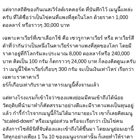
เฉพาะคาเวียร์ที่เขาเลือกใช้ คือ เซวรูกาคาเวียร์ หรือ คาเวียร์สี
ดำที่ว่ากันว่าเป็นหนึ่งในคาเวียร์ราคาแพงที่สุดของโลก โดยมี
ราคาอยู่ที่กิโลกรัมละประมาณ 8,000 ดอลลาร์หรือ 240,000
บาท คิดเป็น 100 กรัม ก็ตกราวๆ 24,000 บาท ก็ลองคิดดูนะครับ
ว่า เมนูนี้ใช้คาเวียร์เกือบๆ 300 กรัม จะเป็นเงินเท่าไหร่ เรียกว่า
เฉพาะราคาคาเวี
ยร์ก็เกือบเท่ากับราคาอาหารเมนูนี้ทั้งจานแล้ว
แต่ทางโรงแรมก็เข้าใจว่าของแพงย่อมมีคนเข้าถึงได้น้อย
วัตถุดิบที่นำมาทำก็คัดสรรมาอย่างดีและมีราคาแพงเป็นทุนอยู่
แล้ว กำรี้กำไรจากเมนูนี้ก็ไม่ได้มากมายอะไร เขาก็เลยคิดเมนู
“scaled-down” หรือเมนูย่อส่วน หรือจะเรียกว่า เป็นไข่คน
อลังการไซส์มินิที่จับต้องและเข้าถึงได้ขึ้นมา โดยเมนูย่อมเยานี้
ใส่ทุกอย่างเพียง 1 ใน 10 ของเมนูแรกเท่านั้น ก็เลยทำให้ราคา
ถูกลงเหลือเพียง 100 ดอลลาร์ หรือประมาณ 3,000 บาท
ทั้งนี้ ตามสถิติของทางร้านอาหารเขาบอกว่าปีหนึ่งๆ จะมีคนสั่ง
เมนูไข่คนอลังการขนาดปกติอยู่ในราว 12 คน และมีคนสั่งเมนู
ย่อส่วนประมาณเดือนละ 10 คน หรือปีละ 120 จาน…พูดงาายๆ