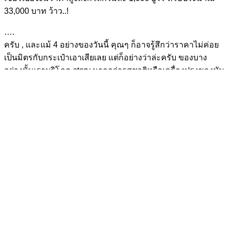
อย่างนั้นเราบริโภค story มากกว่ารสชาติหรือเครื่องปรุงของมัน
ครับ
เพราะการได้ลิ้มลองอาหารที่มีเรื่องราวพิเศษๆ อาหารแปลกๆ ที่
ชวนอยากรู้จักมากขึ้นนั้นสามารถสร้าง “จินตนาการ” ที่ไปไกล
กว่ารสชาติจริงๆ ของอาหารได้นั่นเอง
Facebook
Twitter
Line
Related Posts