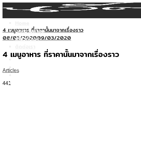
Search
Skip
for:
to
content
Home
4 เมนูอาหาร ที่ราคานั้นมาจากเรื่องราว
บทความล่าสุด
08/03/2020
09/03/2020
เกี่ยวกับเรา
ติดต่อเรา
4 เมนูอาหาร ที่ราคานั้นมาจากเรื่องราว
Home
บทความล่าสุด
Articles
เกี่ยวกับเรา
ติดต่อเรา
441