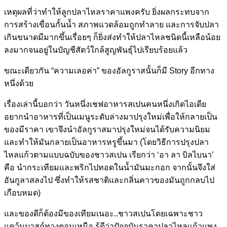
ขณะเดียวกัน “ความเลอค่า” ของอัลกูราสนั้นก็มี Story อีกทาง
หนึ่งด้วย
เรื่องเล่านี้บอกว่า วันหนึ่งเชฟอาหารสเปนคนหนึ่งเกิดไอเดีย
อยากนำอาหารที่เป็นเมนูระดับล่างมาปรุงใหม่เพื่อให้กลายเป็น
ของมีราคา เขาจึงนำอัลกูราสมาปรุงใหม่จนได้รับความนิยม
และทำให้มันกลายเป็นอาหารหรูขึ้นมา (โดยวิธีการปรุงปลา
ไหลแก้วตามแบบฉบับของชาวสเปน เรียกว่า ‘อา ลา บิลไบนา’
คือ นำกระเทียมและพริกไปทอดในน้ำมันมะกอก จากนั้นจึงใส่
อันกูลาสลงไป ซึ่งทำให้รสชาติและกลิ่นคาวของมันถูกกลบไป
เกือบหมด)
และของดีก็ต้องมีของเทียมเนอะ..ชาวสเปนโดยเฉพาะชาว
แคว้นบาสก์ทางตอนเหนือ รู้ดีว่าปัจจุบันราคาปลาไหลแก้วแพง
ขึ้นมาก แต่ก็ยังเป็นที่นิยม
ทั้งในวันก่อนคริสต์มาส วันปีใหม่ และวันฉลองนับบุญซาน เซบา
สเตียน ดังนั้นผู้ประกอบการหัวใสบางรายจึงเกิดไอเดียนำปูอัดมา
ผลิตเลียนแบบอันกูลาสให้มีรสชาติเหมือนปลาแต่เนื้อนิ่มกว่า