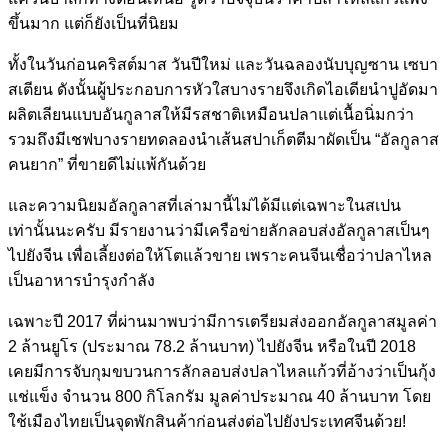
รวมถึงมีเชฟบางรายทดลองนำเส้นสปาเก็ตตีมาผัดเป็น “อัลกูลาส
คนยาก” ที่ขายดีไม่แพ้กันด้วย
และความนิยมอัลกูลาสที่เล่ามานี้ไม่ได้มีแต่เฉพาะในสเปน
เท่านั้นนะครับ มีรายงานว่ามีเครือข่ายลักลอบส่งอัลกูลาสเป็นๆ
ไปยังจีน เพื่อเลี้ยงต่อให้โตแล้วขาย เพราะคนจีนเชื่อว่าปลาไหล
เป็นอาหารบำรุงกำลัง
เฉพาะปี 2017 ที่ผ่านมาพบว่ามีการเตรียมส่งออกอัลกูลาสมูลค่า
2 ล้านยูโร (ประมาณ 78.2 ล้านบาท) ไปยังจีน หรือในปี 2018
เคยมีการจับกุมขบวนการลักลอบส่งปลาไหลแก้วที่อ้างว่าเป็นกุ้ง
แช่แข็ง จำนวน 800 กิโลกรัม มูลค่าประมาณ 40 ล้านบาท โดย
ใช้เมืองไทยเป็นจุดพักสินค้าก่อนส่งต่อไปยังประเทศจีนด้วย!
2. รังนก…ยิ่งแดงยิ่งแพง
ตามความเชื่อของคนจีน อาหารที่เป็นสุดยอดมีอยู่ 4 อย่าง คือ