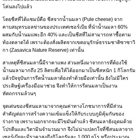
ท้องตลาดได้ เพราะต้องสั่งผลิตจากเขตอนุรักษ์ธรรมชาติซาซาวิ
กา (Zasavica Nature Reserve) เท่านั้น
สาเหตุที่ชีสนมลานี้มีราคาแพง ส่วนหนึ่งมาจากการที่ต้องใช้
น้ำนมลามากถึง 25 ลิตรเพื่อให้ได้ออกมาเป็นชีสหนัก 1 กิโลกรัม
แล้วปัจจุบันการรีดน้ำนมลาต้องทำด้วยมือเท่านั้น ยังไม่มีใคร
ประดิษฐ์เครื่องมือมาช่วย จึงทำให้การรีดนมลาเป็นงาน
หัตถกรรมล้วนๆ
จุดเด่นของชีสนมลามาจากคุณค่าทางโภชนาการที่มีส่วน
สำคัญต่อการสร้างความเข้มแข็งให้กับระบบภูมิคุ้มกันของ
ร่างกาย เพราะนอกจากจะมีไขมันต่ำแล้ว ชีสนมลายังอุดมด้วย
โปรตีนและวิตามินจำนวนมาก จึงไม่น่าแปลกใจที่ชีสนมลาจาก
เซอร์เบียจะมีราคาสูงถึงกิโลกรัมละ 1,000 ยูโร หรือประมาณ
33,000 บาท ว้าว..!
….
ครับ , และแม้ 4 อย่างของวันนี้ คุณๆ ก็อาจรู้สึกว่าราคาไม่ค่อย
เป็นมิตรกับกระเป๋าเอาเสียเลย แต่ก็อย่างว่าล่ะครับ ของบาง