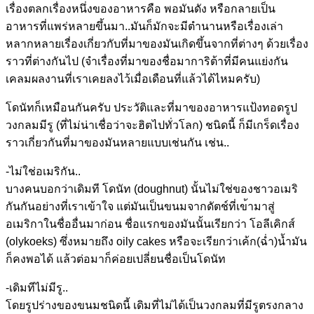
เรื่องตลกเรื่องหนึ่งของอาห
ารคือ พอมันดัง หรือกลายเป็น
อาหารที่แพร่หล
ายขึ้นมา..มันก็มักจะมีตำนา
นหรือเรื่องเล่า
หลากหลายเรื
่องเกี่ยวกับที่มาของมันเกิ
ดขึ้นจากที่ต่างๆ ด้วยเรื่อง
ราวที่ต่างกันไป (จำเรื่องที่มาของชื่อมาการ
ิต้าที่มีคนแย่งกัน
เคลมผลงา
นที่เราเคยลงไว้เมื่อเดือนท
ี่แล้วได้ไหมครับ)
โดนัทก็เหมือนกันครับ ประวัติและที่มาของอาหารแป้
งทอดรูป
วงกลมมีรู (ที
่ไม่น่าเชื่อว่าจะฮิตไปทั่ว
โลก) ชนิดนี้ ก็มีเกร็ดเรื่อง
ราวเกี่ยวกั
นที่มาของมันหลายแบบเช่นกัน
เช่น..
-ไม่ใช่อเมริกัน..
บางคนบอกว่าเดิมที โดนัท (doughnut) นั้นไม่ใช่ของชาวอเมริ
กันกั
นอย่างที่เราเข้าใจ แต่มันเป็นขนมจากดัตช์ที่เข
้ามาสู่
อเมริกาในชื่ออื่นมา
ก่อน ชื่อแรกของมันนั้นเรียกว่า โอลีเคิกส์
(olykoeks) ซึ่งหมายถึง oily cakes หรือจะเรียกว่าเค้ก(ฉ่ำ)น้ำ
มัน
ก็คงพอได้ แล้วต่อมาก็ค่อยเปลี่ยนชื่อ
เป็นโดนัท
-เดิมทีไม่มีรู..
โดยรูปร่างของขนมชนิดนี้ เดิมที่ไม่ได้เป็นวงกลมที่ม
ีรูตรงกลาง