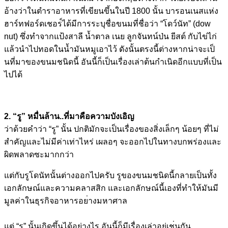
อ้างว่าในต
ำราอาหารที่เขียนขึ้นในปี 1800 นั้น บารอนเนสแห่ง
ฮาร์ทฟอร์ดเชอร
์ได้มีการระบุชื่อขนมที่ชื่
อว่า “โดว์นัท” (dow
nut) ซึ่งทำจากแป้งสาลี น้ำตาล เนย ลูกจันทน์ป่น ยีสต์ กับไข่ไก่
แล้วนำไปทอดในน้ำมันหมูเอาไ
ว้ ดังนั้นตรงนี้ต่างหากน่าจะเ
ป็
นที่มาของขนมชนิดนี้ อันนี้ก็เป็นเรื่องเล่าต้นก
ำเนิดอีกแบบที่เป็น
ไปได้
2. “รู” หมื่นล้าน..ที่มาคือความบัง
เอิญ
ว่าด้วยคำว่า “รู” นั้น ปกติมักจะเป็นเรื่องของสิ่ง
เล็กๆ น้อยๆ ที่ไม่
สำคัญและไม่มีค่าเท่า
ไหร่ เผลอๆ จะออกไปในทางบกพร่องและ
ผิดพ
ลาดซะมากกว่า
แต่กับรูโดนัทนั้นต่างออกไป
ครับ รูของขนมชนิดนี้กลายเป็นทั้
ง
เอกลักษณ์และความคลาสสิก และเอกลักษณ์นี้เองที่ทำให้
มันมี
มูลค่าในธุรกิจอาหารอย
่างมหาศาล
แต่ “รู” นั้นเกิดขึ้นได้อย่างไร อันนี้ก็มีเรื่องเล่าอยู่เช
่นกัน..