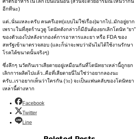
ศาตร์อาหารในโ
ลกใบนี้แน่นอน (ส่วนจะด้วยอารมณ์ไหนว่ากัน
อีกทีนะ)
แต่..นั่นแหละครับ คนครีเอท(แบบไม่ใช่เรื่อง)ม
ากไป..มักอยู่ยาก
เพราะในที่สุดร้านวูดู โดนัทดังกล่าวก็มีอันต้องยก
เลิกโดนัท “ยา”
ของตัวเองไปหลังจากองค์การอ
าหารและยา หรือ FDA ของ
สหรัฐเข้ามาตรวจสอบ (และก็น่าจะพบว่ามันไม่ได้ใ
ช้งานรักษา
โรคได้ขนาดนั้นจร
ิงๆ)
ซึ่งลึกๆ นวัตกินเราเสียดายอยู่เหมือ
นกันที่โดนัทยาเหล่านี้ถูกย
ก
เลิกการผลิตไปแล้ว..คือที่
เสียดายนี่ไม่ใช่ว่าอยากลอง
นะ
ครับ..เราอยากเห็นว่าใครก
ัน (วะ) จะเป็นแฟนคลับของโดนัทยา
เหล
่านี้ต่างหาก
Facebook
Twitter
Line
Related Posts