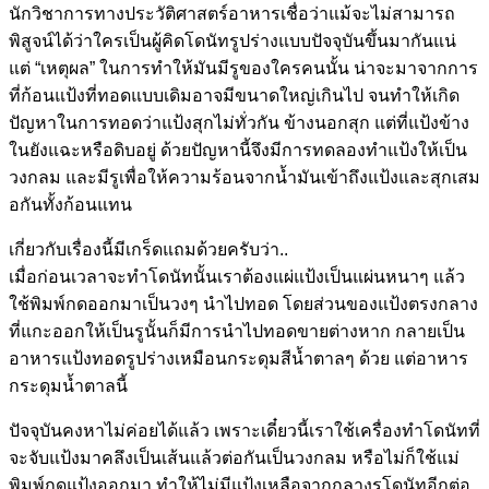
นักวิชาการทางประวัติศาสตร์
อาหารเชื่อว่าแม้จะไม่สามาร
ถ
พิสูจน์ได้ว่าใครเป็นผู้คิ
ดโดนัทรูปร่างแบบปัจจุบันขึ
้นมากันแน่
แต่ “เหตุผล” ในการทำให้มันมีรูของใครคนน
ั้น น่าจะมาจากการ
ที่ก้อนแป้งที
่ทอดแบบเดิมอาจมีขนาดใหญ่เก
ินไป จนทำให้เกิด
ปัญหาในการทอดว่
าแป้งสุกไม่ทั่วกัน ข้างนอกสุก แต่ที่แป้งข้าง
ในยังแฉะหรือ
ดิบอยู่ ด้วยปัญหานี้จึงมีการทดลองท
ำแป้งให้เป็น
วงกลม และมีรูเพื่อให้ความร้อนจาก
น้ำมันเข้าถึงแป้งและสุกเสม
อกันทั้งก้อนแทน
เกี่ยวกับเรื่องนี้มีเกร็ดแ
ถมด้วยครับว่า..
เมื่อก่อนเวลาจะทำโดนัทนั้น
เราต้องแผ่แป้งเป็นแผ่นหนาๆ
แล้ว
ใช้พิมพ์กดออกมาเป็นวงๆ
นำไปทอด โดยส่วนของแป้งตรงกลาง
ที่แก
ะออกให้เป็นรูนั้นก็มีการนำ
ไปทอดขายต่างหาก กลายเป็น
อาหารแป้งทอดรูปร่า
งเหมือนกระดุมสีน้ำตาลๆ ด้วย แต่อาหาร
กระดุมน้ำตาลนี้
ปัจจุบันคงหาไม่ค่อยได้แล้ว
เพราะเดี๋ยวนี้เราใช้เครื่อ
งทำโดนัทที่
จะจับแป้งมาคลึง
เป็นเส้นแล้วต่อกันเป็นวงกล
ม หรือไม่ก็ใช้แม่
พิมพ์กดแป้ง
ออกมา ทำให้ไม่มีแป้งเหลือจากกลาง
รูโดนัทอีกต่อ