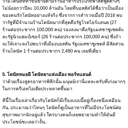
ว่ามีโดนัทที่ทำขึ้นข
ายตามร้านอาหารประเภทฟาสต์ฟ
ู้ดต่างๆ
ไม่น้อยกว่าปีละ 10,000 ล้านอัน โดยที่บอสตัสได้ชื่อว่าเป็น
เมือง
ของคนรักโดนัทอย่างแท้
จริง ซึ่งจากการสำรวจเมื่อปี 2016 พบ
ว่ารัฐที่มีจำนวนร้านโดนั
ทมากที่สุดคือรัฐโรดไอร์แลน
ด (27
ร้านต่อประชากร 100,000 คน) รองลงมาคือรัฐแมสซาชูเซตส์แ
ละรัฐนิวแฮมป์เชอร์ (26 ร้านต่อประชากร 100,000 คน) ซึ่งถ้า
จะให้เจาะลงไปพบว่าท
ี่เมืองบอสตัน รัฐแมสซาชูเซตส์ มีสัดส่วน
ร้านโดนัท 1 ร้านต่อประชากร 2,480 คน เลยทีเดียว
5. โดนัทหมอผี โดนัทยาแห่งเมือง พอร์ทแลนด์
ว่าด้วยเรื่องสูตรอาหารพิลึ
กนั้น มนุษย์เรานี่แหละครับที่เก่
งมากๆ
ในการครีเอทไอเดียประหลาดขึ
้นมา
ทีนี้ในเรื่องเล่าเกี่ยวกับ
โดนัทก็มีเรื่องแบบนี้อยู่เ
รื่องหนึ่งเหมือน
กัน..ประมา
ณว่าไหนๆ โดนัทก็ดูเป็นอาหารที่ไม่มี
ประโยชน์ต่อ
สุขภาพมากนักอยู
่แล้ว ใครบางคนก็เลยพยายามทำให้มั
นมี
ประโยชน์ซะเลยว่างั้น..