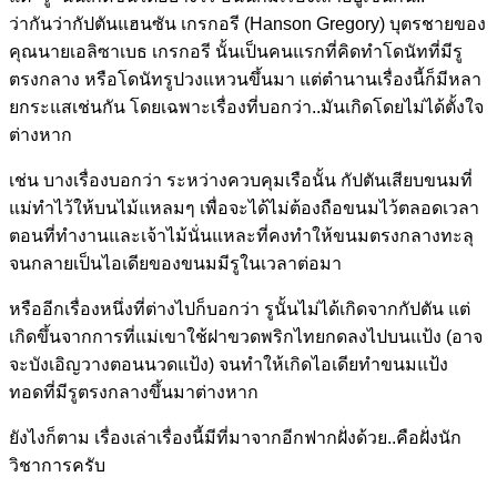
ว่ากันว่ากัปตันแฮนซัน เกรกอรี (Hanson Gregory) บุตรชายของ
คุณนายเอลิซาเบธ เกรกอรี นั้นเป็นคนแรกที่คิดทำโดนัท
ที่มีรู
ตรงกลาง หรือโดนัทรูปวงแหวนขึ้นมา แต่ตำนานเรื่องนี้ก็มีหลา
ยก
ระแสเช่นกัน โดยเฉพาะเรื่องที่บอกว่า..ม
ันเกิดโดยไม่ได้ตั้งใจ
ต่างห
าก
เช่น บางเรื่องบอกว่า ระหว่างควบคุมเรือนั้น กัปตันเสียบขนมที่
แม่ทำไว้ใ
ห้บนไม้แหลมๆ เพื่อจะได้ไม่ต้องถือขนมไว้
ตลอดเวลา
ตอนที่ทำงานและเจ้า
ไม้นั่นแหละที่คงทำให้ขนมตร
งกลางทะลุ
จนกลายเป็นไอเดียข
องขนมมีรูในเวลาต่อมา
หรืออีกเรื่องหนึ่งที่ต่างไ
ปก็บอกว่า รูนั้นไม่ได้เกิดจากกัปตัน แต่
เกิดขึ้นจากการที่แม่เขา
ใช้ฝาขวดพริกไทยกดลงไปบนแป้
ง (อาจ
จะบังเอิญวางตอนนวดแป้ง
) จนทำให้เกิดไอเดียทำขนมแป้ง
ทอดที่มีรูตรงกลางขึ้นมาต่า
งหาก
ยังไงก็ตาม เรื่องเล่าเรื่องนี้มีที่มา
จากอีกฟากฝั่งด้วย..คือฝั่ง
นัก
วิชาการครับ