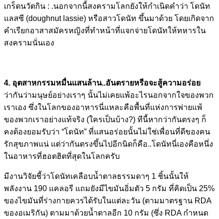
เกร็ดนวัตกิน : .นอกจากนี้สงครามโลกยังให้ก
ำเนิดคำว่า โดนัท
แลสซี (doughnut lassie) หรือสาวโดนัท ขึ้นมาด้วย โดยเกิดจาก
คำเรียกอาสาสมัคร
หญิงที่ทำหน้าที่แจกจ่ายโดน
ัทให้ทหารใน
สงครามนั่นเอง
4. อุตสาหกรรมหมื่นแสนล้าน..อั
นตรายหรือจะสู้ความอร่อย
ว่ากันว่ามนุษย์อย่างเราๆ นั้นไม่เคยแพ้อะไรนอกจากใจข
องพวก
เราเอง ซึ่งในโลกของอาหารนี่แหละคื
อพื้นที่แห่งการพ่ายแพ้
ของพ
วกเราอย่างแท้จริง (ใครเป็นบ้าง?) ทีนี้หากว่ากันตรงๆ ก็
คงต้องยอมรับว่า “โดนัท” ที่แสนอร่อยนั้นไม่ใช่เพื่อ
นที่ดีของคน
รักสุขภาพแน่ แต่ว่ากันตรงขึ้นไปอีกนิดก็
คือ..โดนัทนี่เองคือหนึ่ง
ใน
อาหารที่ฮอตฮิตที่สุดในโลกค
รับ
มีงานวิจัยชี้ว่าโดนัท
เคลือบน้ำตาลธรรมดาๆ 1 ชิ้นนั้นให้
พลังงาน 190 แคลอรี แถมยังมีไขมันอิ่มตัว 5 กรัม ที่คิดเป็น 25%
ของไขมันที่ร่างกายควรได้รั
บในแต่ละวัน (ตามมาตรฐาน RDA
ของอเมริกัน) ตามมาด้วยน้ำตาลอีก 10 กรัม (ซึ่ง RDA กำหนด