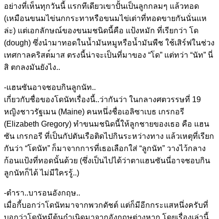
อย่างที่เห็นทุกว
ันนี้ แรกทีเดียวเขาปั้นเป็นลูกกล
มๆ แล้วทอด
(เหมือนขนมไข่นกกระทาหรือขน
มไข่เต่าที่ทอดขายกันนั่นแห
ล่ะ) แต่เอกลักษณ์ของขนมชนิดนี้ค
ือ แป้งหมัก ที่เรียกว่า โด
(dough) ซึ่งนำมาทอดในน้ำมันหมูหรือ
น้ำมันพืช ใช้เสิร์ฟในช่วง
เทศกาลคริสต
์มาส ตรงนี้น่าจะเป็นที่มาของ “โด” แต่ทว่า “นัท” นี่
สิ ตกลงมันยังไง..
-แฮนซันอาจชอบกินลูกนัท..
เกี่ยวกับชื่อของโดนัทเรื่อ
งนี้..ว่ากันว่า ในกลางศตวรรษที่ 19
หญิงชาวรัฐเมน (Maine) คนหนึ่งชื่อเอลิซาเบธ เกรกอรี
(Elizabeth Gregory) ทำขนมชนิดนี้ให้ลูกชายของเธ
อ คือ แฮน
ซัน เกรกอรี ที่เป็นกัปตันเรือติดไปกินร
ะหว่างทาง แล้วเหตุที่เรียก
กันว่า “โดนัท” ก็มาจากการที่เธอเลือกใส่ “ลูกนัท” วางไว้กลาง
ก้อนแป้งที่ทอดนั
้นด้วย (ซึ่งเป็นไปได้ว่าตาแฮนซันน
ี่อาจชอบกิน
ลูกนัทก็ได้ ไม่มีใครรู้..)
-ตำรา..บารอนอังกฤษ..
เมื่อกี้บอกว่าโดนัทมาจากพว
กดัชต์ แต่ก็มีอีกกระแสหนึ่งครับที
บอกว่าโดนัทมีต้นกำเนิดมาจ
ากอังกฤษต่างหาก โดยเรื่องเล่านี้