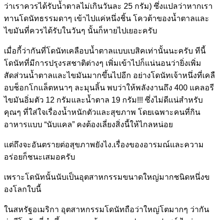
ว่าเราควรได้รับน้ำตาล
ไม่เกินวันละ 25 กรัม) ซึ่งแปลว่าหากเรา
ทานโดนัทธร
รมดาๆ เข้าไปแค่หนึ่งชิ้น โควต้าของน้ำตาลและ
ไขมันที่
ควรได้รับในวันๆ นั้นก็หายไปเยอะครับ
เมื่อกี้ว่ากันที่โดนัทเคลื
อบน้ำตาลแบบเบสิคเท่านั้นนะ
ครับ ทีนี้
โดนัทที่มีการปรุงรสชา
ติต่างๆ เพิ่มเข้าไปก็แน่นอนว่ายิ่ง
เพิ่ม
สัดส่วนน้ำตาลและไขมัน
มากขึ้นไปอีก อย่างโดนัทเจ้าหนึ่งที่เคลื
อบช็อกโกแล็ตหนาๆ ละมุนลิ้น พบว่าให้พลังงานถึง 400 แคลอรี
ไขมันอิ่มตัว 12 กรัมและน้ำตาล 19 กรัม!!! ซึ่งไม่ดีแน่สำหรับ
คุณๆ ที่ใส่ใจเรื่องน้ำหนักตัวแล
ะสุขภาพ โดยเฉพาะคนที่กิน
อาหารแบบ “นับแคล” คงต้องเลี่ยงสิ่งนี้ให้ไกลห
น่อย
แต่ถึงจะอันตรายต่อสุขภาพยั
งไง.เรื่องของอารมณ์และความ
อร่อยก็ชนะเสมอครับ
เพราะโดนัทนั้นนับเป็นอุตสา
หกรรมขนาดใหญ่มากชนิดหนึ่งข
องโลกใบนี้
ในสหรัฐอเมริกา อุตสาหกรรมโดนัทถือว่าใหญ่โ
ตมากๆ ว่ากัน