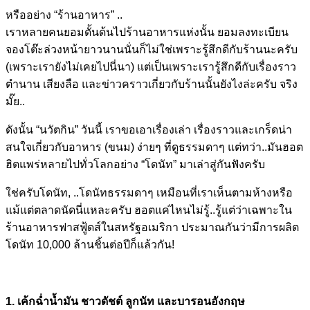
หรืออย่าง “ร้านอาหาร” ..
เราหลายคนยอมดั้นด้นไปร้านอาหารแห่งนั้น ยอมลงทะเบียน
จองโต๊ะล่วงหน้ายาวนานนั่นก็ไม่ใช่เพราะรู้สึกดีกับร้านนะครับ
(เพราะเรายังไม่เคยไปนี่นา) แต่เป็นเพราะเรารู้สึกดีกับเรื่องราว
ตำนาน เสียงลือ และข่าวคราวเกี่ยวกับร้านนั้นยังไงล่ะครับ จริง
มั๊ย..
ดังนั้น “นวัตกิน” วันนี้ เราขอเอาเรื่องเล่า เรื่องราวและเกร็ดน่า
สนใจเกี่ยวกับอาหาร (ขนม) ง่ายๆ ที่ดูธรรมดาๆ แต่ทว่า..มันฮอต
ฮิตแพร่หลายไปทั่วโลกอย่าง “โดนัท” มาเล่าสู่กันฟังครับ
ใช่ครับโดนัท, ..โดนัทธรรมดาๆ เหมือนที่เราเห็นตามห้างหรือ
แม้แต่ตลาดนัดนี่แหละครับ ฮอตแค่ไหนไม่รู้..รู้แต่ว่าเฉพาะใน
ร้านอาหารฟาสฟู้ดส์ในสหรัฐอเมริกา ประมาณกันว่ามีการผลิต
โดนัท 10,000 ล้านชิ้นต่อปีก็แล้วกัน!
1. เค้กฉ่ำน้ำมัน ชาวดัชต์ ลูกนัท และบารอนอังกฤษ