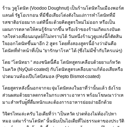
ร้าน วูดูโดนัท (Voodoo Doughnut) เป็นร้านโดนัทในเมืองพอร์ต
แ
ลนด์ รัฐโอเรกอน ที่มีชื่อเสียงโด่งดังในแง่
การทำโดนัทที่มี
รสชาติอร่อย
มาก แต่ทีนี้จะด้วยคิดสูตรใหม่ไ
ม่ออก หรือเป็น
แผนการตลาดให้คนรู้
จักมากขึ้น หรือเจ้าของร้านเกิดแรงบันด
าลใจห่วงเพื่อนมนุษย์ก็ไม่ท
ราบได้ วันหนึ่งร้านวูดูแห่งนี้ก็ต
ัดสิน
ใจออกโดนัทขึ้นมาอีก 2 สูตร โดยทั้งสองสูตรนี้อ้างว่ามั
นคือ
โดนัทที่ทำหน้าที่เป็น “ยารักษาโรค” ได้ (ซึ่งไม่มีซ้ำกับใครแน่ๆ)
โดย “โดนัทยา “ สองชนิดนี้คือ โดนัทสูตรเคลือบด้วยยาแก้หว
ัด
ไนควิล (NyQuil-coated) กับโดนัทสูตรเคลือบยาแก้ท้อ
งเสียหรือ
ปวดมวนท้องเป๊บโตบ
ิสมอล (Pepto Bismot-coated)
โดยสูตรหลังนี้นอกจากจะจุ่ม
โดนัทลงในยาที่ว่านั้นแล้ว ยังโรย
ส่วนผสมด้วยยาลดกรดใน
กระเพราะอาหาร พร้อมโฆษณาว่าเห
มาะสำหรับผู
้ที่ดื่มหนักและต้องการอาหา
รย่อยง่ายอีกด้วย
วิจิตรไหมล่ะครับ ไอเดียที่ว่า “เป็นหวัด ปวดท้องไม่ต้องไปหา
หมอ แต่มาร้านโดนัท” นั้นนับเป็นไอเดียที่ไม่ธรร
มดาของประวัติ