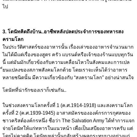
ไป
3. โดนัทคิดถึงบ้าน..อาชีพหลัง
ปลดประจำการของทหารสง
ครามโล
ก
ในประวัติศาสตร์ของอาหารนั้
น เรื่องเล่าของอาหารจำนวนมาก
ไม่ได้มีแต่เรื่องของสูตร ครัว แบรนด์หรือเจ้าของร้านแบบทุ
กวัน
นี้ แต่มันมักเกี่ยวข้องกับความ
เคลื่อนไหวในสังคมและการเปล
ี่ยนแปลงของสภาพสังคมโลกด้ว
ย โดยเราจะเห็นได้ว่าอาหาร
หลา
ยชนิดนั้น มีความเกี่ยวข้องกับ “สงครามโลก” อย่างน่าสนใจ
โดนัทที่น่ารักของเราก็เช่น
กัน..
ในช่วงสงครามโลกครั้งที่ 1 (ค.ศ.1914-1918) และสงครามโลก
ครั้งที่ 2 (ค.ศ.1939-1945) อาสาสมัครขององค์กรการกุศลข
อง
ชาวคริสต์องค์กรหนึ่ง ชื่อว่า The Salvation Army ได้ทำการแจก
จ่ายโดนัทให้แก่
ทหารในแนวหน้า เพื่อเป็นเสบียงอาหารครับ แต่
โดยไม่คาดคิด โดนัทเหล่านั้นกลับสร้างผลก
ระทบบางอย่างแก่