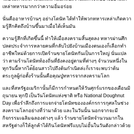
เหล่าทหารมา
กกว่าความอิ่มอร่อย
นั่นคืออาหารบ้านๆ อย่างโดนัท ได้ทำให้พวกทหารเหล่าเกิดคว
า
มรู้สึกคิดถึงบ้านขึ้นมาเม
ื่อได้เห็นมัน
ความรู้สึกที่เกิดขึ้นนี้ ทำให้เมื่อสงครามสิ้นสุดลง ทหารผ่านศึก
ปลดประจำการหลาย
คนที่กลับไปยังบ้านเมืองตนเ
องก็เลือกทำ
อาชีพใหม่ด้วยกา
รเปิดร้านขายโดนัทกันเป็นกา
รใหญ่ นั่นแปล
ว่า ตามร้านโดนัทท้องถิ่นที่ยัง
คงอยู่ตามที่ต่างๆ จำนวนหนึ่งใน
ทุกวันนี้หากได
้ย้อนสาวไปถึงต้นกำเนิดล่ะก
็เราจะพบว่าต้น
ตระกูลผู้ก่อ
ตั้งร้านนั้นคือคุณปู่ทหารจ
ากสงครามโลก
และที่สหรัฐอเมริกานั้นก็มี
การกำหนดให้วันศุกร์แรกของเ
ดือนมิ
ถุนายน ทุกปี เป็นวันโดนัทแห่งชาติ หรือ National Doughnut
Day เพื่อรำลึกถึงการแจกจ่ายโดน
ัทขององค์กรการกุศลในช่วง
สง
ครามโลกอย่างที่ว่ามาด้วย และในวันนั้น นอกจากจะมี
กิจกรรมเฉลิมฉลอง
ต่างๆ แล้ว ร้านขายโดนัทจำนวนมากใน
สหรั
ฐต่างก็ให้ลูกค้าได้กินโดนั
ทฟรีแบบไม่อั้นในวันดังกล่า
วด้วย