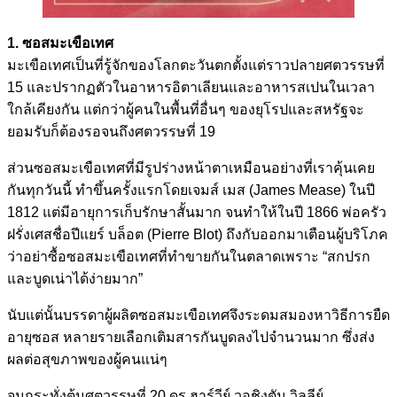
1. ซอสมะเขือเทศ
มะเขือเทศเป็นที่รู้จักของโลกตะวันตกตั้งแต่ราวปลายศตวรรษที่
15 และปรากฏตัวในอาหารอิตาเลียนและอาหารสเปนในเวลา
ใกล้เคียงกัน แต่กว่าผู้คนในพื้นที่อื่นๆ ของยุโรปและสหรัฐจะ
ยอมรับก็ต้องรอจนถึงศตวรรษที่ 19
ส่วนซอสมะเขือเทศที่มีรูปร่างหน้าตาเหมือนอย่างที่เราคุ้นเคย
กันทุกวันนี้ ทำขึ้นครั้งแรกโดยเจมส์ เมส (James Mease) ในปี
1812 แต่มีอายุการเก็บรักษาสั้นมาก จนทำให้ในปี 1866 พ่อครัว
ฝรั่งเศสชื่อปีแยร์ บล็อต (Pierre Blot) ถึงกับออกมาเตือนผู้บริโภค
ว่าอย่าซื้อซอสมะเขือเทศที่ทำขายกันในตลาดเพราะ “สกปรก
และบูดเน่าได้ง่ายมาก”
นับแต่นั้นบรรดาผู้ผลิตซอสมะเขือเทศจึงระดมสมองหาวิธีการยืด
อายุซอส หลายรายเลือกเติมสารกันบูดลงไปจำนวนมาก ซึ่งส่ง
ผลต่อสุขภาพของผู้คนแน่ๆ
จนกระทั่งต้นศตวรรษที่ 20 ดร.ฮาร์วีย์ วอชิงตัน วิลลีย์