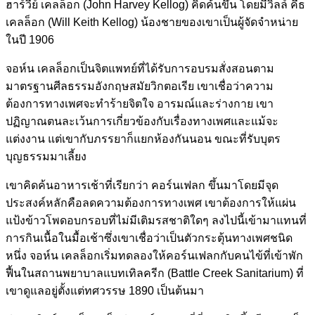
ฮาร์วีย์ เคลล็อก (John Harvey Kellog) คิดค้นขึ้น โดยมีวิลล์ คีธ
เคลล็อก (Will Keith Kellog) น้องชายของเขาเป็นผู้จัดจำหน่าย
ในปี 1906
จอห์น เคลล็อกเป็นจิตแพทย์ที่ได้รับการอบรมสั่งสอนตาม
มาตรฐานศีลธรรมอังกฤษสมัยวิกตอเรีย เขาเชื่อว่าความ
ต้องการทางเพศจะทำร้ายจิตใจ อารมณ์และร่างกาย เขา
ปฏิญาณตนละเว้นการเกี่ยวข้องกับเรื่องทางเพศและแม้จะ
แต่งงาน แต่เขากับภรรยาก็แยกห้องกันนอน ขณะที่รับบุตร
บุญธรรมมาเลี้ยง
เขาคิดค้นอาหารเช้าที่เรียกว่า คอร์นเฟลก ขึ้นมาโดยมีจุด
ประสงค์หลักคือลดความต้องการทางเพศ เขาต้องการให้แผ่น
แป้งข้าวโพดอบกรอบที่ไม่มีเติมรสชาติใดๆ ลงไปนี้เข้ามาแทนที่
การกินเนื้อในมื้อเช้าซึ่งเขาเชื่อว่าเป็นตัวกระตุ้นทางเพศชนิด
หนึ่ง จอห์น เคลล็อกเริ่มทดลองให้คอร์นเฟลกกับคนไข้ที่เข้าพัก
ฟื้นในสถานพยาบาลแบทเทิลครีก (Battle Creek Sanitarium) ที่
เขาดูแลอยู่ตั้งแต่ทศวรรษ 1890 เป็นต้นมา