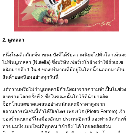
2. นูเทลลา
.
หนึ่งในผลิตภัณฑ์ทาขนมปังที่ได้รับความนิยมไปทั่วโลกเห็นจะ
ไม่พ้นนูเทลลา (Nutella) ซึ่งบริษัทเฟอร์เรโรอ้างว่าใช้ถั่วเฮเซ
ลนัตมากถึง 1 ใน 4 ของปริมาณที่มีอยู่ในโลกนี้จนออกมาเป็น
สินค้ายอดนิยมอย่างทุกวันนี้
แต่ทราบหรือไม่ว่านูเทลลามีกำเนิดมาจากความจำเป็นในช่วง
สงครามโลกครั้งที่ 2 ซึ่งในขณะนั้นโกโก้ที่นำมาผลิต
ช็อกโกแลตขาดแคลนอย่างหนักและมีราคาสูงมาก
สถานการณ์เช่นนี้ทำให้ปิเอโตร เฟอเรโร (Pietro Ferrero) เจ้า
ของร้านเบเกอรีในเมืองอัลบา ประเทศอิตาลี ลองทำผลิตภัณฑ์
ทาขนมปังแบบใหม่ที่ทุกคน “เข้าถึง” ได้ โดยลดสัดส่วน