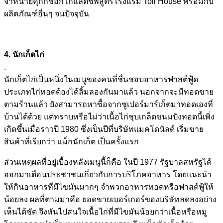
จำหน่ายคุกกี้ช็อกโกแล็ตชิพสูตรโรงแรม Toll House พร้อมกับ
ผลิตภัณฑ์อื่นๆ จนปัจจุบัน
4. นักเก็ตไก่
.
นักเก็ตไก่เป็นหนึ่งในเมนูของคนที่ชื่นชอบอาหารฟาสต์ฟู้ด
ประเภทไก่ทอดต้องได้ลิ้มลองกันมาแล้ว นอกจากจะมีทอดขาย
ตามร้านแล้ว ยังสามารถหาซื้อจากซูเปอร์มาร์เก็ตมาทอดเองที่
บ้านได้ด้วย แต่ทราบหรือไม่ว่าเนื้อไก่ชุบเกล็ดขนมปังทอดนี้เพิ่ง
เกิดขึ้นเมื่อราวปี 1980 ซึ่งเป็นปีที่บริษัทแมคโดนัลด์ เริ่มขาย
สินค้าที่เรียกว่า แม็กนักเก็ต เป็นครั้งแรก
ส่วนเหตุผลที่อยู่เบื้องหลังเมนูนี้ก็คือ ในปี 1977 รัฐบาลสหรัฐได้
ออกมาเตือนประชาชนเกี่ยวกับการบริโภคอาหาร โดยแนะนำ
ให้กินอาหารที่มีไขมันมากๆ จำพวกอาหารทอดหรือฟาสต์ฟู้ให้
น้อยลง ผลที่ตามมาคือ ยอดขายเบอร์เกอร์ของบริษัทลดลงอย่าง
เห็นได้ชัด จึงหันไปสนใจเนื้อไก่ที่มีไขมันน้อยกว่าเนื้อหรือหมู