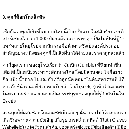
3. คุกกี้ช็อกโกแล็ตชิพ
.
เชื่อกันว่าคุกกี้เกิดขึ้นมาบนโลกนี้เป็นครั้งแรกในสมัยจักรวรรดิ
เปอร์เซียเมื่อกว่า 1,000 ปีมาแล้ว แต่การทำคุกกี้ยังไม่เป็นที่รู้จัก
แพร่หลายในยุโรปมากนัก จนเมื่อน้ำตาลซึ่งเป็นองค์ประกอบ
สำคัญอย่างหนึ่งของคุกกี้เป็นสิ่งที่หาได้ง่ายและราคาถูกลงแล้ว
คุกกี้ยุคแรกๆ ของยุโรปเรียกว่า จัมเบิล (Jumble) ที่นิยมทำขึ้น
เพื่อใช้เป็นเสบียงระหว่างเดินทางไกล โดยมีส่วนผสมไม่กี่อย่าง
คือ แป้ง น้ำตาล ไข่และถั่วหรือลูกนัต ต่อมาในต้นศตวรรษที่ 17
ชาวดัตช์นำขนมที่พวกเขาเรียกว่า โกกี (koekje) เข้าไปเผยแพร่
ในทวีปอเมริกาและกลายเป็นบรรพบุรุษของคุกกี้ที่รู้จักกันในใน
ปัจจุบัน
ส่วนคุกกี้ที่ผสมช็อกโกแลตชิพเม็ดเล็กๆ นั้นจะว่าไปก็ต้องบอกว่า
เกิดขึ้นเพราะความบังเอิญ เมื่อรูธ เกรฟส์ เวกฟิลด์ (Ruth Graves
Wakefield) แม่ครัวคนสำคัญของสหรัฐซึ่งเธอมีชื่อเสียงด้านฝีมือ