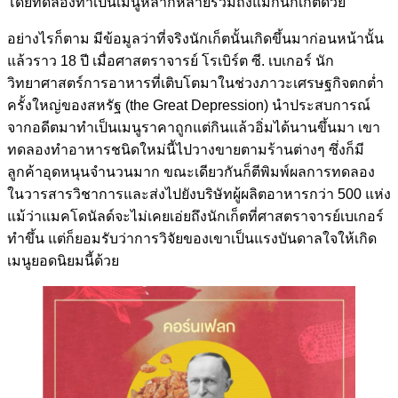
โดยทดลองทำเป็นเมนูหลากหลายรวมถึงแม็กนักเก็ตด้วย
อย่างไรก็ตาม มีข้อมูลว่าที่จริงนักเก็ตนั้นเกิดขึ้นมาก่อนหน้านั้น
แล้วราว 18 ปี เมื่อศาสตราจารย์ โรเบิร์ต ซี. เบเกอร์ นัก
วิทยาศาสตร์การอาหารที่เติบโตมาในช่วงภาวะเศรษฐกิจตกต่ำ
ครั้งใหญ่ของสหรัฐ (the Great Depression) นำประสบการณ์
จากอดีตมาทำเป็นเมนูราคาถูกแต่กินแล้วอิ่มได้นานขึ้นมา เขา
ทดลองทำอาหารชนิดใหม่นี้ไปวางขายตามร้านต่างๆ ซึ่งก็มี
ลูกค้าอุดหนุนจำนวนมาก ขณะเดียวกันก็ตีพิมพ์ผลการทดลอง
ในวารสารวิชาการและส่งไปยังบริษัทผู้ผลิตอาหารกว่า 500 แห่ง
แม้ว่าแมคโดนัลด์จะไม่เคยเอ่ยถึงนักเก็ตที่ศาสตราจารย์เบเกอร์
ทำขึ้น แต่ก็ยอมรับว่าการวิจัยของเขาเป็นแรงบันดาลใจให้เกิด
เมนูยอดนิยมนี้ด้วย