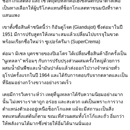
ช็อกโกแลตลง และใช้วัตถุดิบหลักคือเฮเซลนัตกับน้ำตาลเพื่อ
เป็นทางเลือกให้ผู้บริโภคแทนที่ช็อกโกแลตทาขนมปังที่ราคา
แสนแพง
เขาตั้งชื่อสินค้าชนิดนี้ว่า กิอันดูโจต (Giandujot) ซึ่งต่อมาในปี
1951 มีการปรับสูตรให้เหมาะสมแล้วเปลี่ยนไปบรรจุในขวด
พร้อมเรียกชื่อใหม่ว่า ซูเปอร์ครีมา (SuperCrema)
ต่อมา มิเชล บุตรชายของปิเอโตร ได้เปลี่ยนชื่อสินค้าอีกครั้งเป็น
“นูเทลลา” พร้อมๆ กับการปรับปรุงส่วนผสมครั้งใหญ่ด้วยการ
ผสมน้ำมันพืชและน้ำมันปาล์มแล้วส่งออกไปวางจำหน่ายทั่ว
ยุโรปครั้งแรกในปี 1964 และได้รับการตอบรับจากตลาดและเป็น
ที่นิยมอย่างกว้างขวางอย่างรวดเร็ว
เคยมีการวิเคราะห์ว่า เหตุที่นูเทลลาได้รับความนิยมอย่างมาก
นั้น ไม่เพราะราคาถูก อร่อย และสะดวก แต่เป็นเพราะการวาง
ตำแหน่งตัวเองอยู่เหนือช็อกโกแลต แม้จะมีสถานะเป็นสิ่ง
ทดแทนตั้งแต่ต้นก็ตาม ขณะที่ส่วนผสมทั้งโกโก้และถั่ว อิ่มกว่า
ให้พลังงานได้มากซึ่งช่วยให้อิ่มได้นานนั่นเอง