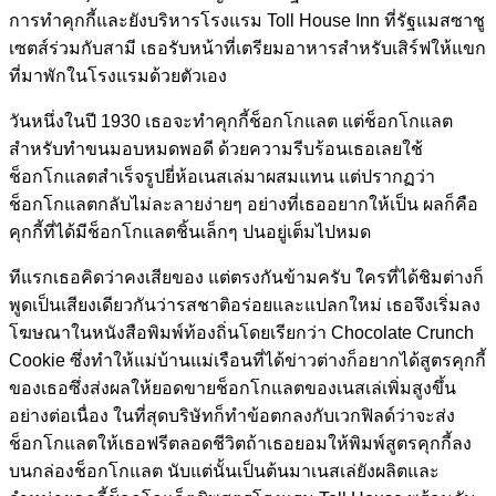
การทำคุกกี้และยังบริหารโรงแรม Toll House Inn ที่รัฐแมสซาชู
เซตส์ร่วมกับสามี เธอรับหน้าที่เตรียมอาหารสำหรับเสิร์ฟให้แขก
ที่มาพักในโรงแรมด้วยตัวเอง
วันหนึ่งในปี 1930 เธอจะทำคุกกี้ช็อกโกแลต แต่ช็อกโกแลต
สำหรับทำขนมอบหมดพอดี ด้วยความรีบร้อนเธอเลยใช้
ช็อกโกแลตสำเร็จรูปยี่ห้อเนสเล่มาผสมแทน แต่ปรากฏว่า
ช็อกโกแลตกลับไม่ละลายง่ายๆ อย่างที่เธออยากให้เป็น ผลก็คือ
คุกกี้ที่ได้มีช็อกโกแลตชิ้นเล็กๆ ปนอยู่เต็มไปหมด
ทีแรกเธอคิดว่าคงเสียของ แต่ตรงกันข้ามครับ ใครที่ได้ชิมต่างก็
พูดเป็นเสียงเดียวกันว่ารสชาติอร่อยและแปลกใหม่ เธอจึงเริ่มลง
โฆษณาในหนังสือพิมพ์ท้องถิ่นโดยเรียกว่า Chocolate Crunch
Cookie ซึ่งทำให้แม่บ้านแม่เรือนที่ได้ข่าวต่างก็อยากได้สูตรคุกกี้
ของเธอซึ่งส่งผลให้ยอดขายช็อกโกแลตของเนสเล่เพิ่มสูงขึ้น
อย่างต่อเนื่อง ในที่สุดบริษัทก็ทำข้อตกลงกับเวกฟิลด์ว่าจะส่ง
ช็อกโกแลตให้เธอฟรีตลอดชีวิตถ้าเธอยอมให้พิมพ์สูตรคุกกี้ลง
บนกล่องช็อกโกแลต นับแต่นั้นเป็นต้นมาเนสเล่ยังผลิตและ