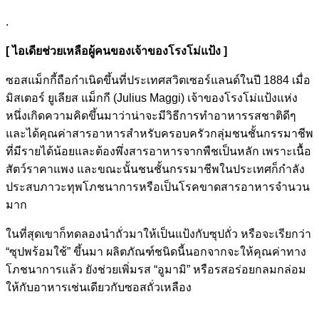
.
[ ไอเดียช่วยเหลือผู้คนของเจ้าของโรงโม่แป้ง ]
ซอสแม็กกี้ถือกำเนิดขึ้นที่ประเทศสวิตเซอร์แลนด์ในปี 1884 เมื่อ
มิสเตอร์ ยูเลียส แม็กกี (Julius Maggi) เจ้าของโรงโม่แป้งแห่ง
หนึ่งเกิดความคิดขึ้นมาว่าน่าจะมีวิธีการทำอาหารรสชาติดีๆ
และได้คุณค่าสารอาหารสำหรับครอบครัวกลุ่มชนชั้นกรรมาชีพ
ที่มีรายได้น้อยและต้องพึ่งสารอาหารจากพืชเป็นหลัก เพราะเนื้อ
สัตว์ราคาแพง และขณะนั้นชนชั้นกรรมาชีพในประเทศก็กำลัง
ประสบภาวะทุพโภชนาการหรือเป็นโรคขาดสารอาหารจำนวน
มาก
ในที่สุดเขาก็ทดลองนำถั่วมาให้เป็นแป้งกับซุปถั่ว หรือจะเรียกว่า
“ซุปพร้อมใช้” ขึ้นมา ผลิตภัณฑ์ชนิดนี้นอกจากจะให้คุณค่าทาง
โภชนาการแล้ว ยังช่วยเพิ่มรส “อูมามิ” หรือรสอร่อยกลมกล่อม
ให้กับอาหารเช่นเดียวกับซอสถั่วเหลือง
.