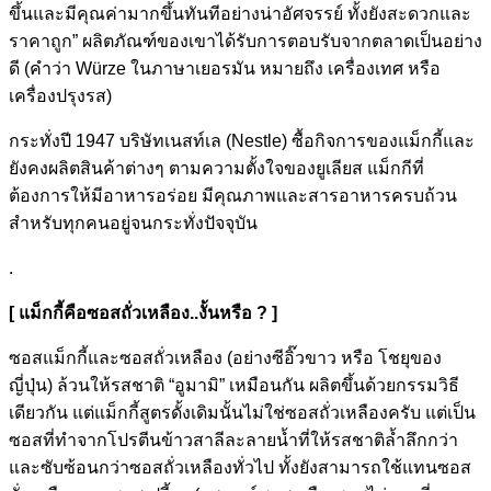
ขึ้นและมีคุณค่ามากขึ้นทันทีอย่างน่าอัศจรรย์ ทั้งยังสะดวกและ
ราคาถูก” ผลิตภัณฑ์ของเขาได้รับการตอบรับจากตลาดเป็นอย่าง
ดี (คำว่า Würze ในภาษาเยอรมัน หมายถึง เครื่องเทศ หรือ
เครื่องปรุงรส)
กระทั่งปี 1947 บริษัทเนสท์เล (Nestle) ซื้อกิจการของแม็กกี้และ
ยังคงผลิตสินค้าต่างๆ ตามความตั้งใจของยูเลียส แม็กกีที่
ต้องการให้มีอาหารอร่อย มีคุณภาพและสารอาหารครบถ้วน
สำหรับทุกคนอยู่จนกระทั่งปัจจุบัน
.
[ แม็กกี้คือซอสถั่วเหลือง..งั้นหรือ ? ]
ซอสแม็กกี้และซอสถั่วเหลือง (อย่างซีอิ๊วขาว หรือ โชยุของ
ญี่ปุ่น) ล้วนให้รสชาติ “อูมามิ” เหมือนกัน ผลิตขึ้นด้วยกรรมวิธี
เดียวกัน แต่แม็กกี้สูตรดั้งเดิมนั้นไม่ใช่ซอสถั่วเหลืองครับ แต่เป็น
ซอสที่ทำจากโปรตีนข้าวสาลีละลายน้ำที่ให้รสชาติล้ำลึกกว่า
และซับซ้อนกว่าซอสถั่วเหลืองทั่วไป ทั้งยังสามารถใช้แทนซอส