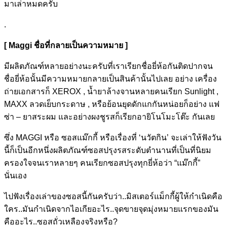
มาเล่าหมดครับ
.
[ Maggi ชื่อที่กลายเป็นความหมาย ]
มีผลิตภัณฑ์หลายอย่างนะครับที่เราเรียกชื่อยี่ห้อกันติดปากจน
ชื่อยี่ห้อนั้นมีความหมายกลายเป็นสินค้านั้นไปเลย อย่าง เครื่อง
ถ่ายเอกสารก็ XEROX , น้ำยาล้างจานหลายคนเรียก Sunlight ,
MAXX ลวดเย็บกระดาษ , หรือย้อนยุดดักแกกันหน่อยก็อย่าง แฟ
ซ่า – ยาสระผม และอย่างผงชูรสก็เรียกอายิโนโมะโต๊ะ กันเลย
ซึ่ง MAGGI หรือ ซอสแม๊กกี้ หรือเรื่องที่ ‘นวัตกิน’ จะเล่าให้ฟังวัน
นี้ก็เป็นอีกหนึ่งผลิตภัณฑ์ซอสปรุงรสระดับตำนานที่เป็นที่นิยม
ครองใจจนเราหลายๆ คนเรียกซอสปรุงทุกยี่ห้อว่า “แม๊กกี้”
นั่นเอง
ไปฟังเรื่องเล่าของซอสนี้กันครับว่า..มิสเตอร์แม็กกี้ผู้ให้กำเนิดคือ
ใคร..มันกำเนิดจากไอเกียอะไร..จุดขายจุดมุ่งหมายแรกของมัน
คืออะไร..ซอสถั่วเหลืองจริงหรือ?