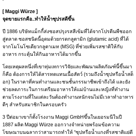
[ Maggi Würze ]
จุดขายแรกคือ..ทำให้น้ำซุปรสดีขึ้น
ปี 1886 บริษัทแม็กกี้ส่งซอสปรุงรสสีเข้มที่ได้จากโปรตีนพืชออก
สู่ตลาด ซอสชนิดนี้อุดมด้วยกรดกลูตามิก (glutamic acid) ที่ได้
จากโมโนโซเดียวกลูตาเมท (MSG) ที่ช่วยเพิ่มรสชาติให้กับ
อาหาร กระตุ้นให้กินอาหารได้มากขึ้น
โดยเหตุผลหนึ่งที่เขาทุ่มเทการวิจัยและพัฒนาผลิตภัณฑ์นี้ขึ้นมา
ก็คือ ต้องการให้ได้สารทดแทนเนื้อสัตว์ (รวมถึงน้ำซุปหรือน้ำสต็
อก) ในราคาที่คนทำงานและชนชั้นกรรมาชีพเข้าถึงได้ และยัง
ช่วยลดภาระในการเตรียมอาหารให้แม่บ้านและหญิงที่ทำงาน
ตามโรงงานที่ในแต่ละวันต้องทำงานหนักจนไม่มีเวลาทำอาหาร
ดีๆ สำหรับสมาชิกในครอบครัว
3 ปีต่อมาเขาก็ตั้งโรงงาน Maggi GmbHขึ้นในเยอรมนีในปี
1887 ผลิต Maggi Würze ออกวางจำหน่ายพร้อมข้อความ
โฆษณาบนฉลากว่าสามารถทำให้ “ซุปหรือน้ำแกงที่รสชาติแย่ดี